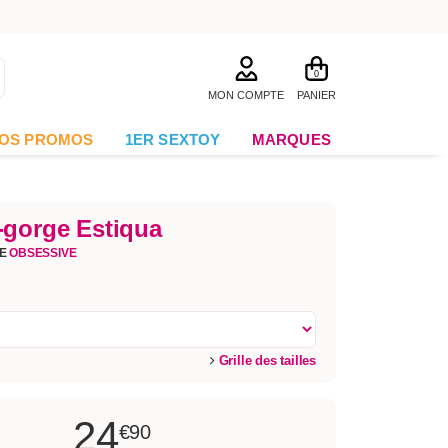
0
MON COMPTE
PANIER
OS PROMOS
1ER SEXTOY
MARQUES
-gorge Estiqua
GE
OBSESSIVE
Grille des tailles
24
€90