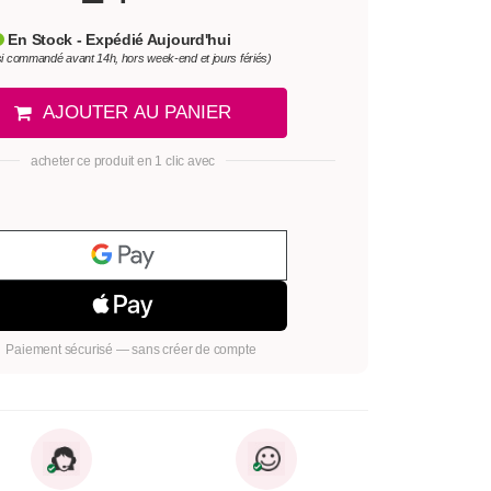
En Stock - Expédié Aujourd'hui
si commandé avant 14h, hors week-end et jours fériés)
AJOUTER AU PANIER
acheter ce produit en 1 clic avec
Paiement sécurisé — sans créer de compte