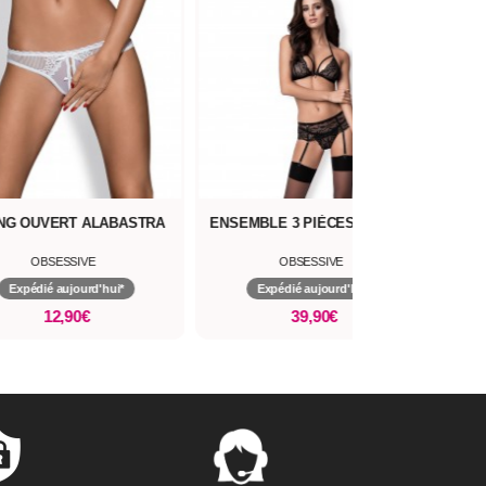
NG OUVERT ALABASTRA
ENSEMBLE 3 PIÈCES 838-SEG
CUL
OBSESSIVE
OBSESSIVE
Expédié aujourd'hui*
Expédié aujourd'hui*
12,90€
39,90€