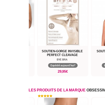
EN-GORGE MIAMOR
SOUTIEN-GORGE INVISIBLE
SOUT
PERFECT CLEAVAGE
OBSESSIVE
BYE BRA
pédié aujourd'hui*
Expédié aujourd'hui*
22,90€
29,95€
LES PRODUITS DE LA MARQUE
OBSESSI