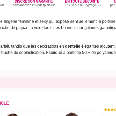
DISCRÉTION GARANTIE
EN TOUTE SÉCURITÉ
U
vis!
sans mentions "ruedesplaisirs"
100% Sécurisé Cryptage SSL
par 
e lingerie féminine et sexy qui expose sensuellement la poitrine
ouche de piquant à votre look. Les bonnets triangulaires garantiss
arfait, tandis que les décorations en
dentelle
élégantes ajoutent 
e touche de sophistication. Fabriqué à partir de 90% de polyamide
ICLE