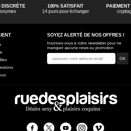
N DISCRÈTE
100% SATISFAIT
PAIEMENT
anonymes
14 jours pour échanger
crypta
IENT
SOYEZ ALERTÉ DE NOS OFFRES !
Inscrivez-vous à notre newsletter pour ne
e
manquer aucune news ou promotion.
ie
OK
illes
estions
ous