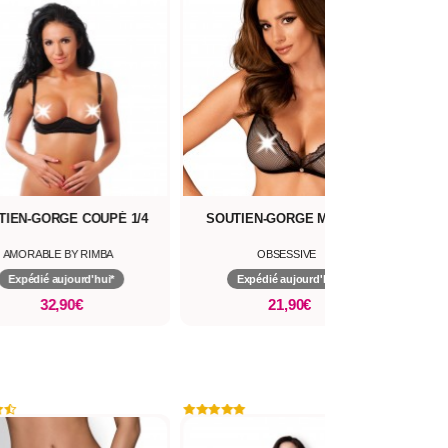
TIEN-GORGE COUPÉ 1/4
SOUTIEN-GORGE MIBELIA
SOU
AMORABLE BY RIMBA
OBSESSIVE
Expédié aujourd'hui*
Expédié aujourd'hui*
32,90€
21,90€