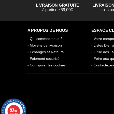
LIVRAISON GRATUITE
LIVRAISO
à partir de 69,00€
colis 
A PROPOS DE NOUS
ESPACE CL
- Qui sommes-nous ?
- Votre compt
- Moyens de livraison
- Listes D'env
- Échanges et Retours
- Grille des Ta
- Paiement sécurisé
- Foire aux qu
- Configurer les cookies
- Contactez-n
9.7
/10
17417 avis