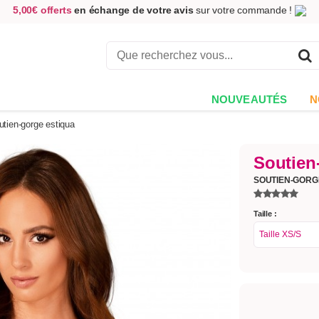
5,00€ offerts
en échange de votre avis
sur votre commande !
Achetez aujourd'hui.
Décidez quand payer !
Livraison en 48h
au prix de 2,90 € !
(Offerte dès 69,00€ d'achat)
NOUVEAUTÉS
N
utien-gorge estiqua
Soutien
SOUTIEN-GOR
Taille :