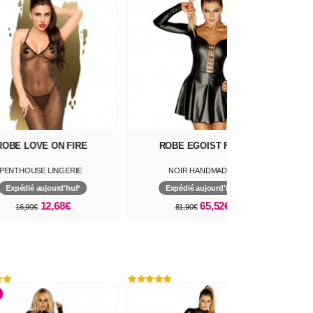
ROBE LOVE ON FIRE
ROBE EGOIST F124
MI
PENTHOUSE LINGERIE
NOIR HANDMADE
Expédié aujourd'hui*
Expédié aujourd'hui*
12,68€
65,52€
16,90€
81,90€
-30