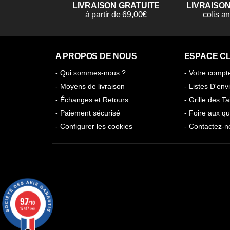
LIVRAISON GRATUITE
LIVRAISO
à partir de 69,00€
colis 
A PROPOS DE NOUS
ESPACE CL
- Qui sommes-nous ?
- Votre compt
- Moyens de livraison
- Listes D'env
- Échanges et Retours
- Grille des Ta
- Paiement sécurisé
- Foire aux qu
- Configurer les cookies
- Contactez-n
9.7
/10
17417 avis