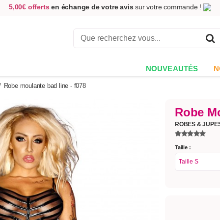
5,00€ offerts
en échange de votre avis
sur votre commande !
Achetez aujourd'hui.
Décidez quand payer !
Livraison en 48h
au prix de 2,90 € !
(Offerte dès 69,00€ d'achat)
NOUVEAUTÉS
N
/
Robe moulante bad line - f078
Robe Mo
ROBES & JUPE
Taille :