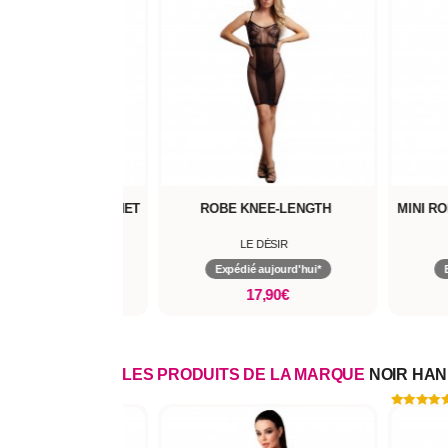
 HIGH LACE NECK NET
ROBE KNEE-LENGTH
MINI R
LE DÉSIR
LE DÉSIR
pédié aujourd'hui*
Expédié aujourd'hui*
20,90€
17,90€
LES PRODUITS DE LA MARQUE
NOIR HA