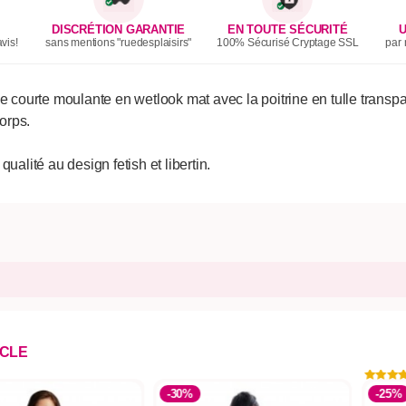
DISCRÉTION GARANTIE
EN TOUTE SÉCURITÉ
U
vis!
sans mentions "ruedesplaisirs"
100% Sécurisé Cryptage SSL
par 
urte moulante en wetlook mat avec la poitrine en tulle transpare
orps.
lité au design fetish et libertin.
ICLE
-30%
-25%