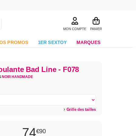
0
MON COMPTE
PANIER
OS PROMOS
1ER SEXTOY
MARQUES
ulante Bad Line - F078
S
NOIR HANDMADE
Grille des tailles
74
€90