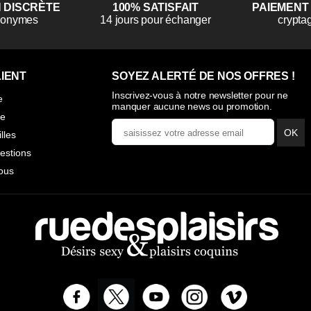
N DISCRÈTE
100% SATISFAIT
PAIEMENT
anonymes
14 jours pour échanger
crypta
IENT
SOYEZ ALERTÉ DE NOS OFFRES !
Inscrivez-vous à notre newsletter pour ne
e
manquer aucune news ou promotion.
ie
OK
illes
estions
ous