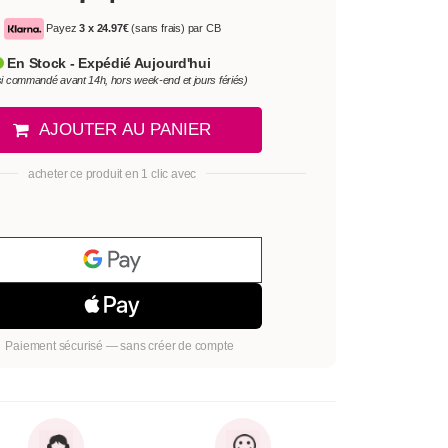
Payez
3 x
24.97€
(sans frais) par CB
En Stock - Expédié Aujourd'hui
si commandé avant 14h, hors week-end et jours fériés)
AJOUTER AU PANIER
acheter ce produit en 1 clic avec
Paiement sécurisé — sans créer de compte