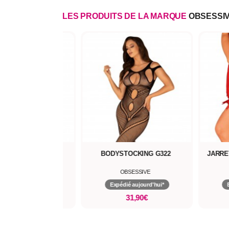
LES PRODUITS DE LA MARQUE
OBSESSI
LOTTE IVANNES
BODYSTOCKING G322
JARRE
OBSESSIVE
OBSESSIVE
pédié aujourd'hui*
Expédié aujourd'hui*
16,90€
31,90€