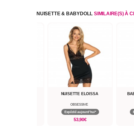
NUISETTE & BABYDOLL
SIMILAIRE(S) À 
GNOIR YASSMYNE
NUISETTE ELOISSA
BA
OBSESSIVE
OBSESSIVE
pédié aujourd'hui*
Expédié aujourd'hui*
59,90€
53,90€