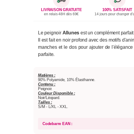
LIVRAISON GRATUITE
100% SATISFAIT
en relais 48H dès 69€
14 jours pour changer d'a
Le peignoir
Allunes
est un complément parfait
Il est fait en noir profond avec des motifs d'an
manches et le dos pour ajouter de l'élégance 
parfaite.
Matières :
90% Polyamide, 10% Élasthanne.
Contenu :
Peignoir.
Couleur Disponible :
Noir/Léopard.
Tailles :
S/M - L/XL - XXL.
Codebarre EAN :