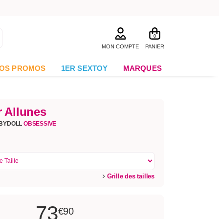
0
MON COMPTE
PANIER
OS PROMOS
1ER SEXTOY
MARQUES
r Allunes
ABYDOLL
OBSESSIVE
Grille des tailles
73
€90