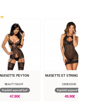
-30
NUISETTE PEYTON
NUISETTE ET STRING ALLASTIA
NUI
BEAUTY NIGHT
OBSESSIVE
Expédié aujourd'hui*
Expédié aujourd'hui*
47,90€
49,90€