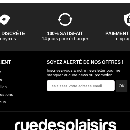
N DISCRÈTE
100% SATISFAIT
PAIEMENT
anonymes
14 jours pour échanger
crypta
IENT
SOYEZ ALERTÉ DE NOS OFFRES !
Inscrivez-vous à notre newsletter pour ne
e
manquer aucune news ou promotion.
ie
OK
illes
estions
ous