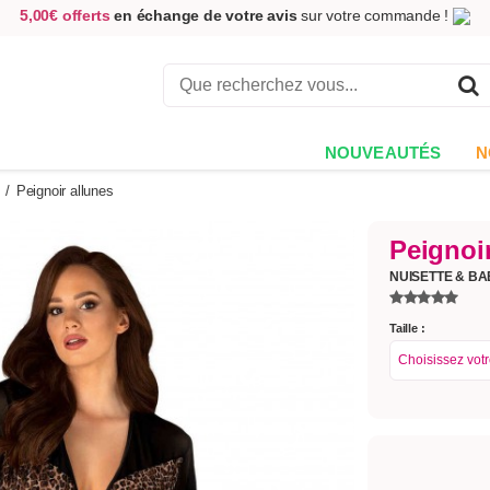
5,00€ offerts
en échange de votre avis
sur votre commande !
Achetez aujourd'hui.
Décidez quand payer !
Livraison en 48h
au prix de 2,90 € !
(Offerte dès 69,00€ d'achat)
NOUVEAUTÉS
N
/
Peignoir allunes
Peignoi
NUISETTE & B
Taille :