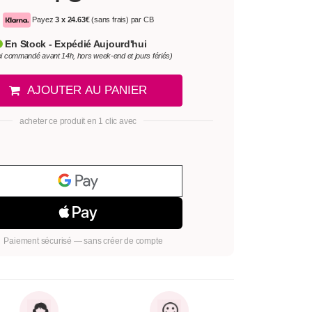
Payez
3 x
24.63€
(sans frais) par CB
En Stock - Expédié Aujourd'hui
si commandé avant 14h, hors week-end et jours fériés)
AJOUTER AU PANIER
acheter ce produit en 1 clic avec
Paiement sécurisé — sans créer de compte