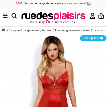
5,00€ offerts
en échange de votre avis
sur votre commande !
Achetez aujourd'hui.
Décidez quand payer !
Livraison en 48h
au prix de 2,90 € !
(Offerte dès 69,00€ d'achat)
TOUS NOS PRODUITS
0
/
Lingerie
/
Lingerie sexy femme
/
Bustier, guêpière & corset
/
Guêpière 
Coup de ❤️