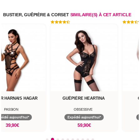
BUSTIER, GUÊPIÈRE & CORSET
SIMILAIRE(S) À CET ARTICLE
ER HARNAIS HAGAR
GUÊPIÈRE HEARTINA
PASSION
OBSESSIVE
pédié aujourd'hui*
Expédié aujourd'hui*
39,90€
59,90€