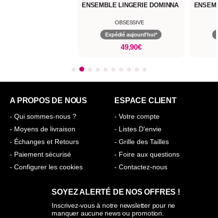
ENSEMBLE LINGERIE DOMINNA
ENSEMBLE LINGERI
OLIANN
OBSESSIVE
OBSESSIV
Expédié aujourd'hui*
Expédié aujour
49,90€
43,90€
A PROPOS DE NOUS
ESPACE CLIENT
- Qui sommes-nous ?
- Votre compte
- Moyens de livraison
- Listes D'envie
- Échanges et Retours
- Grille des Tailles
- Paiement sécurisé
- Foire aux questions
- Configurer les cookies
- Contactez-nous
SOYEZ ALERTÉ DE NOS OFFRES !
Inscrivez-vous à notre newsletter pour ne
manquer aucune news ou promotion.