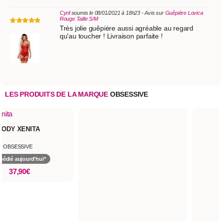
Cyril
soumis le 08/01/2021 à 18h23 - Avis sur
Guêpière Lovica
Rouge Taille S/M
Très jolie guêpière aussi agréable au regard
qu'au toucher ! Livraison parfaite !
LES PRODUITS DE LA MARQUE
OBSESSIVE
A
hui*