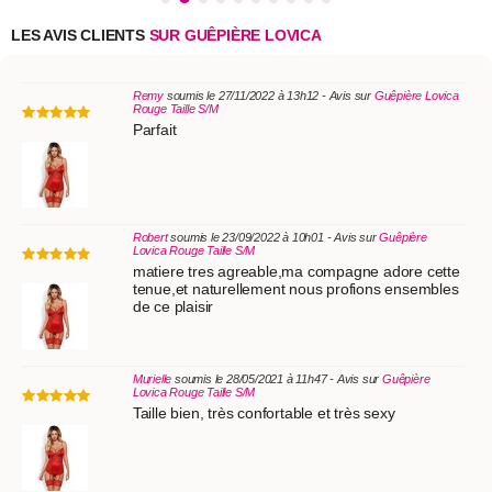
LES AVIS CLIENTS
SUR GUÊPIÈRE LOVICA
Remy
soumis le 27/11/2022 à 13h12 - Avis sur
Guêpière Lovica
Rouge Taille S/M
Parfait
Robert
soumis le 23/09/2022 à 10h01 - Avis sur
Guêpière
Lovica Rouge Taille S/M
matiere tres agreable,ma compagne adore cette
tenue,et naturellement nous profions ensembles
de ce plaisir
Murielle
soumis le 28/05/2021 à 11h47 - Avis sur
Guêpière
Lovica Rouge Taille S/M
Taille bien, très confortable et très sexy