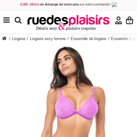
5,00€ offerts
en échange de votre avis
sur votre commande !
Achetez aujourd'hui.
Décidez quand payer !
Livraison en 48h
au prix de 2,90 € !
(Offerte dès 69,00€ d'achat)
TOUS NOS PRODUITS
0
/
Lingerie
/
Lingerie sexy femme
/
Ensemble de lingerie
/
Ensemble 2 pi