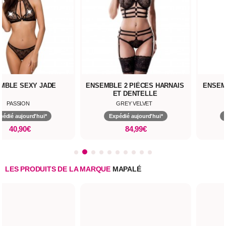
MBLE SEXY JADE
ENSEMBLE 2 PIÈCES HARNAIS
ENSEM
ET DENTELLE
PASSION
GREY VELVET
pédié aujourd'hui*
Expédié aujourd'hui*
40,90€
84,99€
LES PRODUITS DE LA MARQUE
MAPALÉ