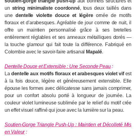
soutien-gorge triangle push-up
aux bonnets structurés et
un
string minimaliste coordonné
, tous deux taillés dans
une
dentelle violette douce et légère
ornée de motifs
floraux et d'arabesques. Agréable de jour comme de nuit, il
offre un maintien personnalisé grâce à ses bretelles
entièrement réglables et ses anneaux métalliques dorés —
la touche glamour qui fait toute la différence. Fabriqué en
Colombie avec le savoir-faire artisanal
Mapalé
.
Dentelle Douce et Extensible : Une Seconde Peau
:
La
dentelle aux motifs floraux et arabesques violet vif
est
à la fois douce, légère et généreusement extensible. Elle
épouse les formes avec délicatesse sans jamais comprimer,
pour un confort absolu porté à longueur de journée. La
couleur violet lumineuse sublimée par le relief du motif crée
un effet visuel raffiné qui joue avec la lumière sur la peau.
Soutien-Gorge Triangle Push-Up : Maintien et Décolleté Mis
en Valeur
: