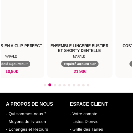
P PERFECT
ENSEMBLE LINGERIE BUSTIER
COSTUME SEXY 
ET SHORTY DENTELLE
MAPALÉ
MAPALÉ
hui*
Expédié aujourd'hui*
Expédié aujour
21,90€
39,90€
A PROPOS DE NOUS
ESPACE CLIENT
- Qui sommes-nous ?
- Votre compte
- Moyens de livraison
- Listes D'envie
- Échanges et Retours
- Grille des Tailles