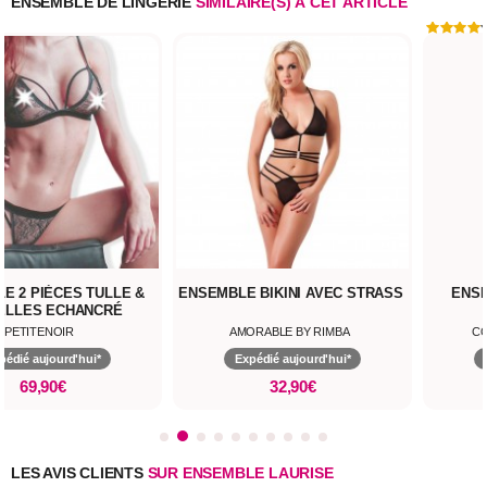
ENSEMBLE DE LINGERIE
SIMILAIRE(S) À CET ARTICLE
E 2 PIÈCES TULLE &
ENSEMBLE BIKINI AVEC STRASS
ENS
ELLES ECHANCRÉ
PETITENOIR
AMORABLE BY RIMBA
CO
pédié aujourd'hui*
Expédié aujourd'hui*
69,90€
32,90€
LES AVIS CLIENTS
SUR ENSEMBLE LAURISE