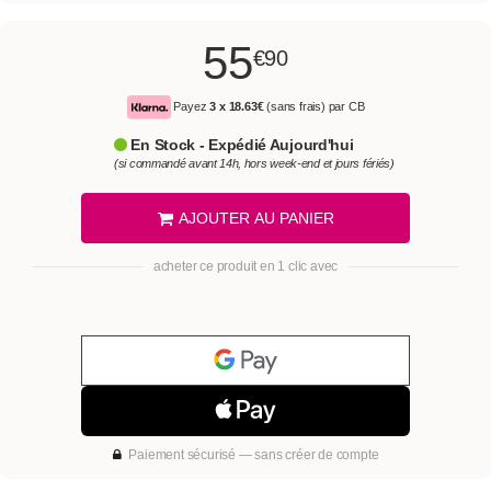
55
€90
Payez
3 x
18.63€
(sans frais) par CB
En Stock - Expédié Aujourd'hui
(si commandé avant 14h, hors week-end et jours fériés)
AJOUTER AU PANIER
acheter ce produit en 1 clic avec
Paiement sécurisé — sans créer de compte