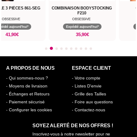
E 3 PIÈCES 861-SEG
COMBINAISON BODYSTOCKING
F210
OBSESSIVE
OBSESSIVE
pédié aujourd'hui*
Expédié aujourd'hui*
41,90€
35,90€
A PROPOS DE NOUS
ESPACE CLIENT
- Qui sommes-nous ?
- Votre compte
- Moyens de livraison
- Listes D'envie
- Échanges et Retours
- Grille des Tailles
- Paiement sécurisé
- Foire aux questions
- Configurer les cookies
- Contactez-nous
SOYEZ ALERTÉ DE NOS OFFRES !
Inscrivez-vous à notre newsletter pour ne