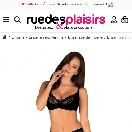
5,00€ offerts
en échange de votre avis
sur votre commande !
Achetez aujourd'hui.
Décidez quand payer !
Livraison en 48h
au prix de 2,90 € !
(Offerte dès 69,00€ d'achat)
TOUS NOS PRODUITS
0
/
Lingerie
/
Lingerie sexy femme
/
Ensemble de lingerie
/
Ensemble 2 pi