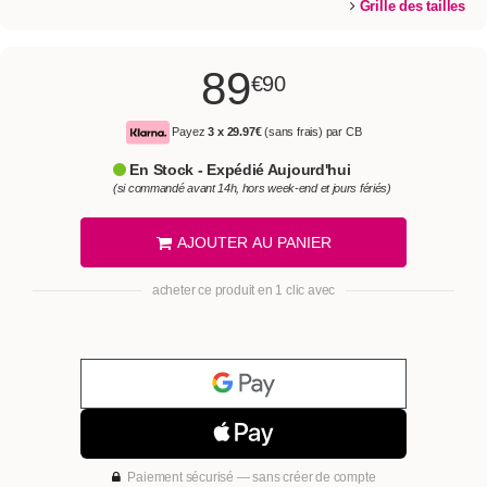
Grille des tailles
89
€90
Payez
3 x
29.97€
(sans frais) par CB
En Stock - Expédié Aujourd'hui
(si commandé avant 14h, hors week-end et jours fériés)
AJOUTER AU PANIER
acheter ce produit en 1 clic avec
Paiement sécurisé — sans créer de compte