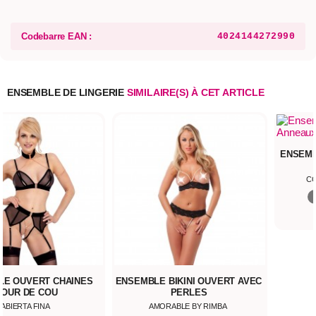
Codebarre EAN :
4024144272990
ENSEMBLE DE LINGERIE
SIMILAIRE(S) À CET ARTICLE
ENSEMB
CO
LE OUVERT CHAINES
ENSEMBLE BIKINI OUVERT AVEC
TOUR DE COU
PERLES
ABIERTA FINA
AMORABLE BY RIMBA