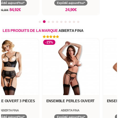
pédié aujourd'hui*
Expédié aujourd'hui*
84,92€
24,90€
99,90€
LES PRODUITS DE LA MARQUE
ABIERTA FINA
-15%
E OUVERT 3 PIÈCES
ENSEMBLE PERLES OUVERT
ENSEM
ABIERTA FINA
ABIERTA FINA
pédié aujourd'hui*
Expédié aujourd'hui*