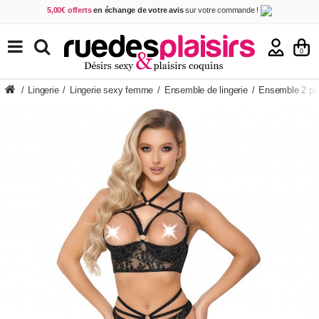
5,00€ offerts
en échange de votre avis
sur votre commande !
Achetez aujourd'hui.
Décidez quand payer !
Livraison en 48h
au prix de 2,90 € !
(Offerte dès 69,00€ d'achat)
TOUS NOS PRODUITS
0
/
Lingerie
/
Lingerie sexy femme
/
Ensemble de lingerie
/
Ensemble 2 pi