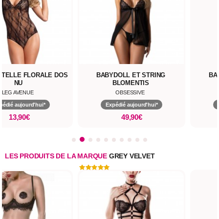
NTELLE FLORALE DOS
BABYDOLL ET STRING
BA
NU
BLOMENTIS
LEG AVENUE
OBSESSIVE
pédié aujourd'hui*
Expédié aujourd'hui*
13,90€
49,90€
LES PRODUITS DE LA MARQUE
GREY VELVET