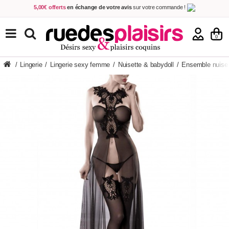
5,00€ offerts
en échange de votre avis
sur votre commande !
Achetez aujourd'hui.
Décidez quand payer !
Livraison en 48h
au prix de 2,90 € !
(Offerte dès 69,00€ d'achat)
TOUS NOS PRODUITS
0
/
Lingerie
/
Lingerie sexy femme
/
Nuisette & babydoll
/
Ensemble nuiset