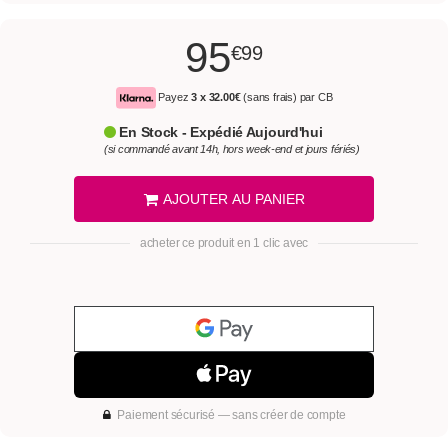
95
€99
Payez
3 x
32.00€
(sans frais) par CB
En Stock - Expédié Aujourd'hui
(si commandé avant 14h, hors week-end et jours fériés)
AJOUTER AU PANIER
acheter ce produit en 1 clic avec
Paiement sécurisé — sans créer de compte