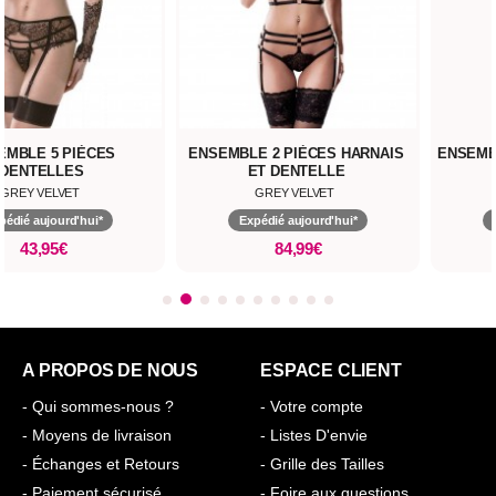
EMBLE 5 PIÈCES
ENSEMBLE 2 PIÈCES HARNAIS
ENSEMB
DENTELLES
ET DENTELLE
GREY VELVET
GREY VELVET
pédié aujourd'hui*
Expédié aujourd'hui*
43,95€
84,99€
A PROPOS DE NOUS
ESPACE CLIENT
- Qui sommes-nous ?
- Votre compte
- Moyens de livraison
- Listes D'envie
- Échanges et Retours
- Grille des Tailles
- Paiement sécurisé
- Foire aux questions