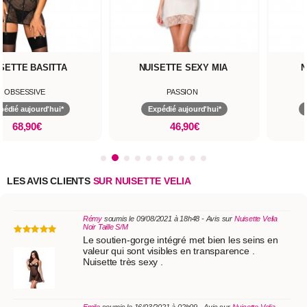
SETTE BASITTA
NUISETTE SEXY MIA
N
OBSESSIVE
PASSION
pédié aujourd'hui*
Expédié aujourd'hui*
68,90€
46,90€
LES AVIS CLIENTS
SUR NUISETTE VELIA
Rémy
soumis le 09/08/2021 à 18h48 - Avis sur
Nuisette Velia
Noir Taille S/M
Le soutien-gorge intégré met bien les seins en
valeur qui sont visibles en transparence .
Nuisette très sexy .