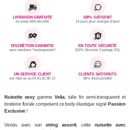
LIVRAISON GRATUITE
100% SATISFAIT
en relais 48H dès 69€
14 jours pour changer d'avis!
DISCRÉTION GARANTIE
EN TOUTE SÉCURITÉ
sans mentions "ruedesplaisirs"
100% Sécurisé Cryptage SSL
UN SERVICE CLIENT
CLIENTS SATISFAITS
par mail ou au 04.91.82.80.15
98% d'avis positifs!
Nuisette sexy
gamme
Velia
, tulle fin semi-transparent et
broderie florale composent ce body élastique signé
Passion
Exclusive
!
Vendu avec son
string assorti
, cette
nuisette avec