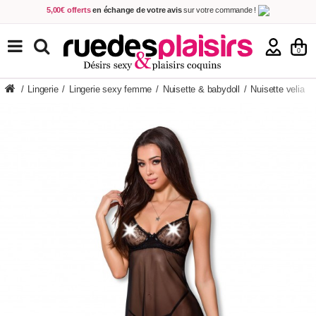
5,00€ offerts
en échange de votre avis
sur votre commande !
Achetez aujourd'hui.
Décidez quand payer !
Livraison en 48h
au prix de 2,90 € !
(Offerte dès 69,00€ d'achat)
TOUS NOS PRODUITS
0
/
Lingerie
/
Lingerie sexy femme
/
Nuisette & babydoll
/
Nuisette velia