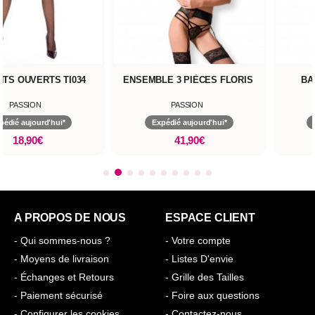
TS OUVERTS TI034
ENSEMBLE 3 PIÈCES FLORIS
BA
PASSION
PASSION
pédié aujourd'hui*
Expédié aujourd'hui*
18,90€
41,90€
A PROPOS DE NOUS
ESPACE CLIENT
- Qui sommes-nous ?
- Votre compte
- Moyens de livraison
- Listes D'envie
- Échanges et Retours
- Grille des Tailles
- Paiement sécurisé
- Foire aux questions
- Configurer les cookies
- Contactez-nous