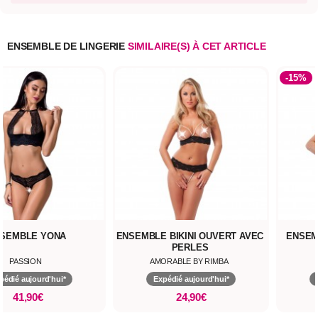
ENSEMBLE DE LINGERIE
SIMILAIRE(S) À CET ARTICLE
-15%
SEMBLE YONA
ENSEMBLE BIKINI OUVERT AVEC
ENSEM
PERLES
PASSION
AMORABLE BY RIMBA
pédié aujourd'hui*
Expédié aujourd'hui*
41,90€
24,90€