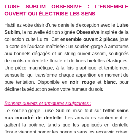
LUISE SUBLIM OBSESSIVE : L'ENSEMBLE
OUVERT QUI ÉLECTRISE LES SENS
Habillez votre désir d'une dentelle d'exception avec le
Luise
Sublim
, la nouvelle édition signée
Obsessive
inspirée de la
collection culte Luiza. Cet
ensemble ouvert 2 pièces
joue
la carte de l'audace maîtrisée : un soutien-gorge à armatures
aux bonnets dégagés et un string ouvert assorti, soulignés
de motifs en dentelle florale et de fines bretelles élastiques.
Une pièce magnétique, à la fois graphique et terriblement
sensuelle, qui transforme chaque apparition en moment de
pure tentation. Disponible en
noir
,
rouge
et
blanc
, pour
décliner la séduction selon votre humeur du soir.
Bonnets ouverts et armatures sculptantes :
Le soutien-gorge Luise Sublim mise tout sur l'
effet seins
nus encadré de dentelle
. Les armatures soutiennent et
galbent la poitrine, tandis que les appliqués en dentelle
florale viennent border les bonnets sans les recouvrir, créant