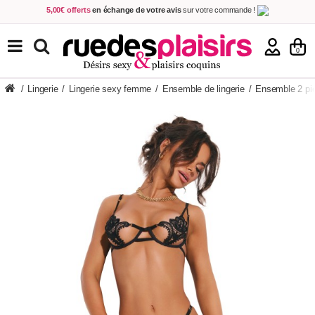
5,00€ offerts
en échange de votre avis
sur votre commande !
Achetez aujourd'hui.
Décidez quand payer !
Livraison en 48h
au prix de 2,90 € !
(Offerte dès 69,00€ d'achat)
TOUS NOS PRODUITS
0
/
Lingerie
/
Lingerie sexy femme
/
Ensemble de lingerie
/
Ensemble 2 pi