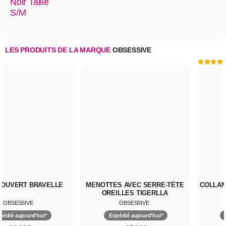
LES PRODUITS DE LA MARQUE
OBSESSIVE
 OUVERT BRAVELLE
OBSESSIVE
pédié aujourd'hui*
11,90€
MENOTTES AVEC SERRE-TÊTE
COLLAN
OREILLES TIGERLLA
OBSESSIVE
Expédié aujourd'hui*