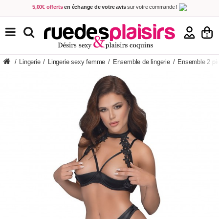
5,00€ offerts
en échange de votre avis
sur votre commande !
Achetez aujourd'hui.
Décidez quand payer !
Livraison en 48h
au prix de 2,90 € !
(Offerte dès 69,00€ d'achat)
TOUS NOS PRODUITS
0
/
Lingerie
/
Lingerie sexy femme
/
Ensemble de lingerie
/
Ensemble 2 pi