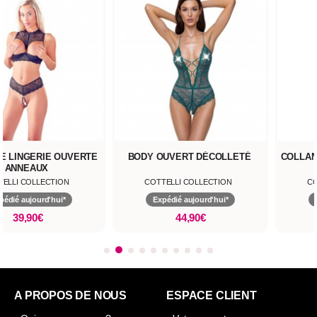
E LINGERIE OUVERTE
BODY OUVERT DÉCOLLETÉ
COLLAN
ANNEAUX
TELLI COLLECTION
COTTELLI COLLECTION
CO
pédié aujourd'hui*
Expédié aujourd'hui*
39,90€
44,90€
A PROPOS DE NOUS
ESPACE CLIENT