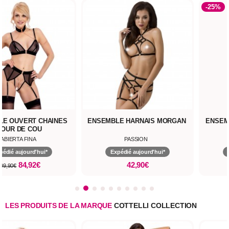
-25%
LE OUVERT CHAINES
ENSEMBLE HARNAIS MORGAN
ENSEM
TOUR DE COU
ABIERTA FINA
PASSION
pédié aujourd'hui*
Expédié aujourd'hui*
84,92€
42,90€
99,90€
LES PRODUITS DE LA MARQUE
COTTELLI COLLECTION