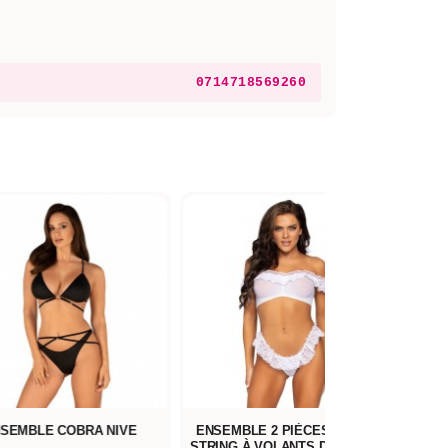
0714718569260
SEMBLE COBRA NIVE
ENSEMBLE 2 PIÈCES TOP ET
STRING À VOLANTS DENTELLE