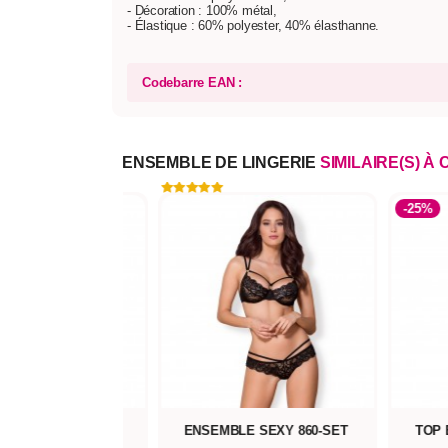
- Décoration : 100% métal,
- Élastique : 60% polyester, 40% élasthanne.
Codebarre EAN :
ENSEMBLE DE LINGERIE
SIMILAIRE(S) À 
-25%
EMBLE 2 PIÈCES
ENSEMBLE SEXY 860-SET
TOP 
MALISTE OUVERT