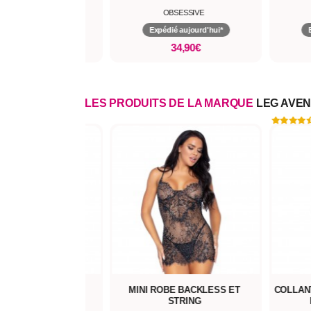
TELLI COLLECTION
OBSESSIVE
pédié aujourd'hui*
Expédié aujourd'hui*
32,90€
34,90€
LES PRODUITS DE LA MARQUE
LEG AVE
MINI ROBE BACKLESS ET
COLLANT PORTE-JARRETELL
STRING
EXTRA-FIN - 20D