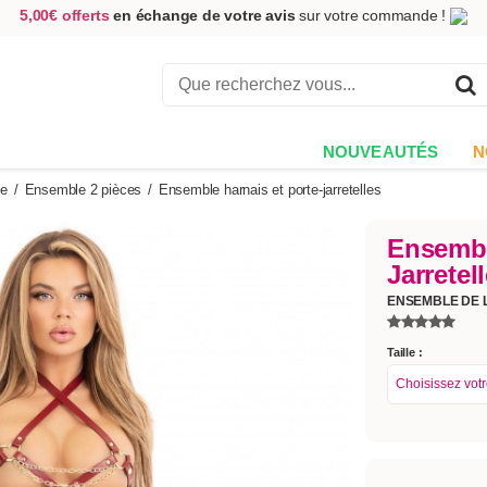
5,00€ offerts
en échange de votre avis
sur votre commande !
Achetez aujourd'hui.
Décidez quand payer !
Livraison en 48h
au prix de 2,90 € !
(Offerte dès 69,00€ d'achat)
NOUVEAUTÉS
N
ie
/
Ensemble 2 pièces
/
Ensemble harnais et porte-jarretelles
Ensembl
Jarretel
ENSEMBLE DE 
Taille :