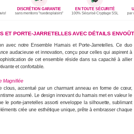
DISCRÉTION GARANTIE
EN TOUTE SÉCURITÉ
U
vis!
sans mentions "ruedesplaisirs"
100% Sécurisé Cryptage SSL
par 
IS ET PORTE-JARRETELLES AVEC DÉTAILS ENVOÛ
ion avec notre Ensemble Harnais et Porte-Jarretelles. Ce duo
égance audacieuse et innovation, conçu pour celles qui aspirent à
sophistication de cet ensemble réside dans sa capacité à allier
ptivante et confortable.
e Magnifiée
e clous, accentué par un charmant anneau en forme de cœur,
antisme assumé. Le design innovant du harnais met en valeur le
 le porte-jarretelles assorti enveloppe la silhouette, sublimant
éléments crée une esthétique unique, prête à embrasser chaque