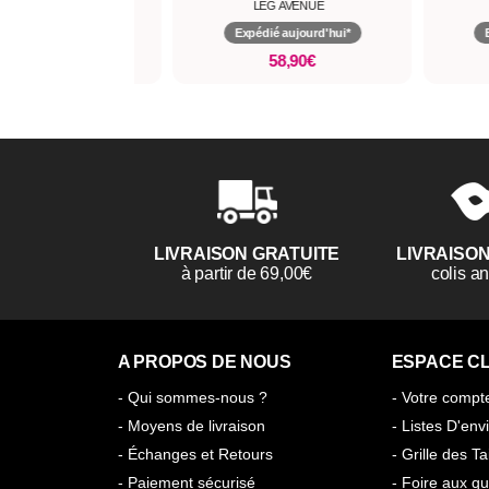
LEG AVENUE
LEG AVENUE
Expédié aujourd'hui*
Expédié aujourd'hui*
58,90€
9,90€
LIVRAISON GRATUITE
LIVRAISO
à partir de 69,00€
colis 
A PROPOS DE NOUS
ESPACE CL
- Qui sommes-nous ?
- Votre compt
- Moyens de livraison
- Listes D'env
- Échanges et Retours
- Grille des Ta
- Paiement sécurisé
- Foire aux qu