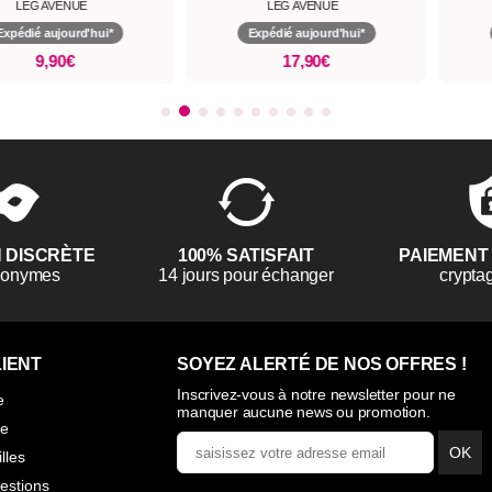
LEG AVENUE
LEG AVENUE
Expédié aujourd'hui*
Expédié aujourd'hui*
17,90€
41,93€
59,90€
N DISCRÈTE
100% SATISFAIT
PAIEMENT
anonymes
14 jours pour échanger
crypta
IENT
SOYEZ ALERTÉ DE NOS OFFRES !
Inscrivez-vous à notre newsletter pour ne
e
manquer aucune news ou promotion.
ie
OK
illes
estions