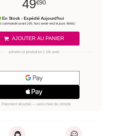
49
€90
En Stock - Expédié Aujourd'hui
si commandé avant 14h, hors week-end et jours fériés)
AJOUTER AU PANIER
acheter ce produit en 1 clic avec
Paiement sécurisé — sans créer de compte