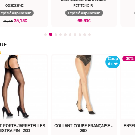
OBSESSIVE
PETITENOIR
Expédié aujourd'hui*
Expédié aujourd'hui*
35,18€
69,90€
46,90€
NUE
Coup
-30%
de ❤️
ES
COLLANT COUPE FRANÇAISE -
ENSEMBLE 2 PIÈCES SATIN
20D
MESH