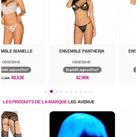
EMBLE BIANELLE
ENSEMBLE PANTHERIA
ENS
OBSESSIVE
OBSESSIVE
pédié aujourd'hui*
Expédié aujourd'hui*
40,53€
42,90€
57,90€
LES PRODUITS DE LA MARQUE
LEG AVENUE