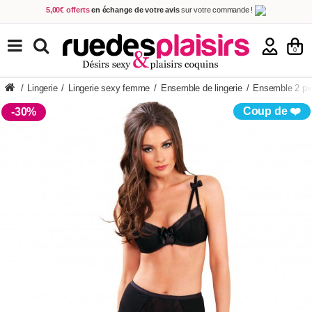
5,00€ offerts
en échange de votre avis
sur votre commande !
Achetez aujourd'hui.
Décidez quand payer !
Livraison en 48h
au prix de 2,90 € !
(Offerte dès 69,00€ d'achat)
TOUS NOS PRODUITS
0
/
Lingerie
/
Lingerie sexy femme
/
Ensemble de lingerie
/
Ensemble 2 pi
Coup de ❤️
-30%