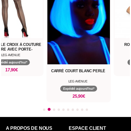
LLE CROIX À COUTURE
RO
ÈRE AVEC PORTE-
ARRETELLES
LEG AVENUE
pédié aujourd'hui*
17,90€
CARRÉ COURT BLANC PERLÉ
LEG AVENUE
Expédié aujourd'hui*
25,90€
A PROPOS DE NOUS
ESPACE CLIENT