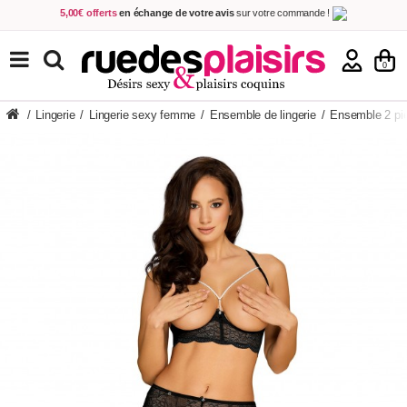
5,00€ offerts
en échange de votre avis
sur votre commande !
Achetez aujourd'hui.
Décidez quand payer !
Livraison en 48h
au prix de 2,90 € !
(Offerte dès 69,00€ d'achat)
TOUS NOS PRODUITS
0
/
Lingerie
/
Lingerie sexy femme
/
Ensemble de lingerie
/
Ensemble 2 pi