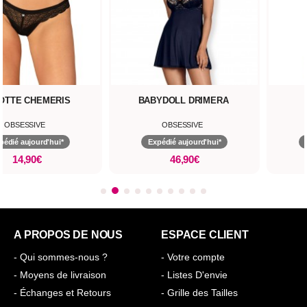
OTTE CHEMERIS
BABYDOLL DRIMERA
OBSESSIVE
OBSESSIVE
pédié aujourd'hui*
Expédié aujourd'hui*
14,90€
46,90€
A PROPOS DE NOUS
ESPACE CLIENT
- Qui sommes-nous ?
- Votre compte
- Moyens de livraison
- Listes D'envie
- Échanges et Retours
- Grille des Tailles