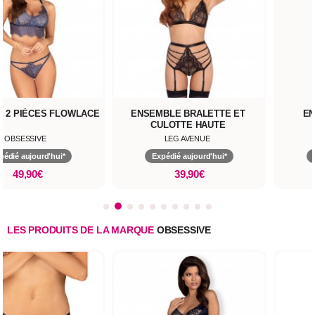
 2 PIÈCES FLOWLACE
ENSEMBLE BRALETTE ET
EN
CULOTTE HAUTE
OBSESSIVE
LEG AVENUE
pédié aujourd'hui*
Expédié aujourd'hui*
49,90€
39,90€
LES PRODUITS DE LA MARQUE
OBSESSIVE