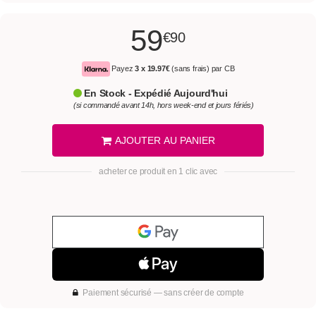
59
€90
Payez
3 x
19.97€
(sans frais) par CB
En Stock - Expédié Aujourd'hui
(si commandé avant 14h, hors week-end et jours fériés)
AJOUTER AU PANIER
acheter ce produit en 1 clic avec
Paiement sécurisé — sans créer de compte