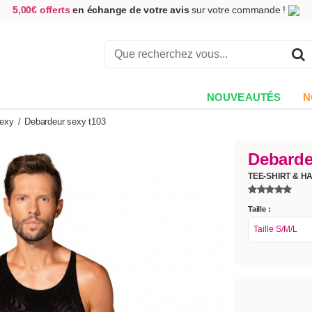
5,00€ offerts
en échange de votre avis
sur votre commande !
Achetez aujourd'hui.
Décidez quand payer !
Livraison en 48h
au prix de 2,90 € !
(Offerte dès 69,00€ d'achat)
NOUVEAUTÉS
N
sexy
/
Debardeur sexy t103
Debarde
TEE-SHIRT & H
Taille :