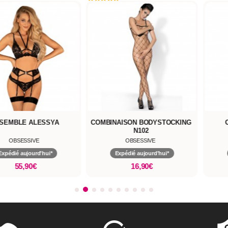
SEMBLE ALESSYA
COMBINAISON BODYSTOCKING
N102
OBSESSIVE
OBSESSIVE
Expédié aujourd'hui*
Expédié aujourd'hui*
55,90€
16,90€