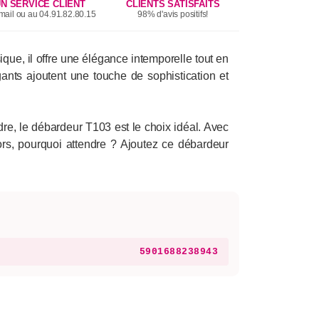
N SERVICE CLIENT
CLIENTS SATISFAITS
mail ou au 04.91.82.80.15
98% d'avis positifs!
que, il offre une élégance intemporelle tout en
ants ajoutent une touche de sophistication et
e, le débardeur T103 est le choix idéal. Avec
lors, pourquoi attendre ? Ajoutez ce débardeur
5901688238943