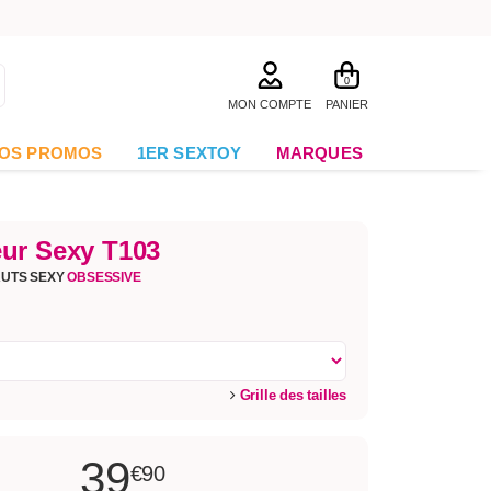
0
MON COMPTE
PANIER
OS PROMOS
1ER SEXTOY
MARQUES
ur Sexy T103
AUTS SEXY
OBSESSIVE
Grille des tailles
39
€90