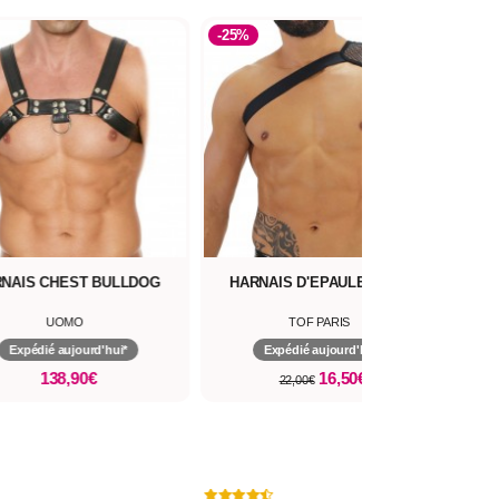
-25%
NAIS CHEST BULLDOG
HARNAIS D'EPAULE MESH
HA
UOMO
TOF PARIS
Expédié aujourd'hui*
Expédié aujourd'hui*
138,90€
16,50€
22,00€