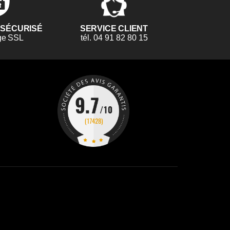
 SÉCURISÉ
SERVICE CLIENT
ge SSL
tél. 04 91 82 80 15