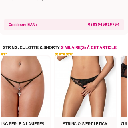
Codebarre EAN :
0883045916754
STRING, CULOTTE & SHORTY
SIMILAIRE(S) À CET ARTICLE
RING PERLÉ À LANIÈRES
STRING OUVERT LETICA
CUL