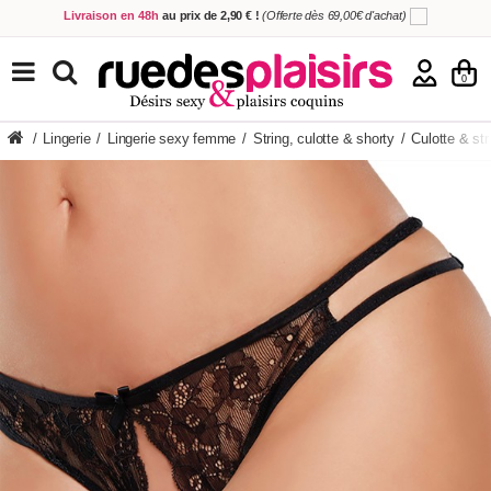
Livraison en 48h
au prix de 2,90 € !
(Offerte dès 69,00€ d'achat)
5,00€ offerts
en échange de votre avis
sur votre commande !
Achetez aujourd'hui.
Décidez quand payer !
TOUS NOS PRODUITS
0
/
Lingerie
/
Lingerie sexy femme
/
String, culotte & shorty
/
Culotte & str