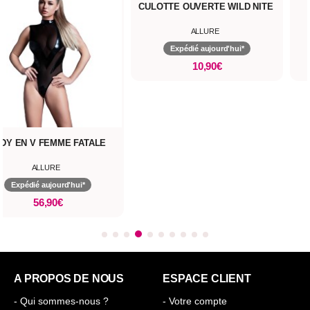
CULOTTE OUVERTE WILD NITE
ALLURE
Expédié aujourd'hui*
10,90€
DY EN V FEMME FATALE
ALLURE
Expédié aujourd'hui*
56,90€
A PROPOS DE NOUS
ESPACE CLIENT
- Qui sommes-nous ?
- Votre compte