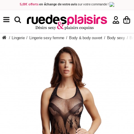
5,00€ offerts
en échange de votre avis
sur votre commande !
Achetez aujourd'hui.
Décidez quand payer !
Livraison en 48h
au prix de 2,90 € !
(Offerte dès 69,00€ d'achat)
TOUS NOS PRODUITS
0
/
Lingerie
/
Lingerie sexy femme
/
Body & body ouvert
/
Body sexy
/
Bo