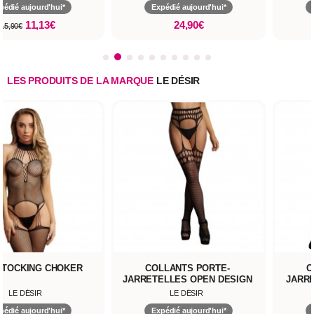
pédié aujourd'hui*
Expédié aujourd'hui*
11,13€
24,90€
15,90€
LES PRODUITS DE LA MARQUE
LE DÉSIR
TOCKING CHOKER
COLLANTS PORTE-
C
JARRETELLES OPEN DESIGN
JARR
LE DÉSIR
LE DÉSIR
pédié aujourd'hui*
Expédié aujourd'hui*