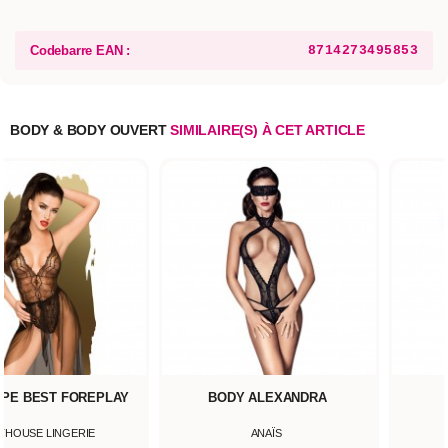
Codebarre EAN :
8714273495853
BODY & BODY OUVERT
SIMILAIRE(S) À CET ARTICLE
UPE BEST FOREPLAY
BODY ALEXANDRA
THOUSE LINGERIE
ANAÏS