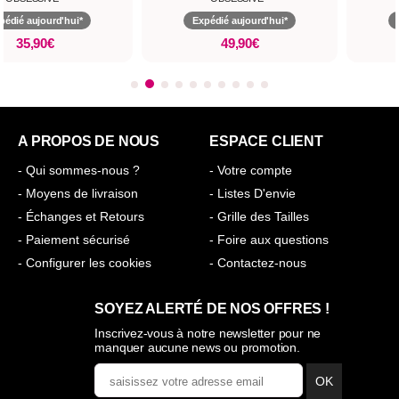
pédié aujourd'hui*
Expédié aujourd'hui*
35,90€
49,90€
A PROPOS DE NOUS
ESPACE CLIENT
- Qui sommes-nous ?
- Votre compte
- Moyens de livraison
- Listes D'envie
- Échanges et Retours
- Grille des Tailles
- Paiement sécurisé
- Foire aux questions
- Configurer les cookies
- Contactez-nous
SOYEZ ALERTÉ DE NOS OFFRES !
Inscrivez-vous à notre newsletter pour ne
manquer aucune news ou promotion.
OK