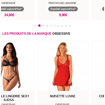
OBSESSIVE
PENTHOUSE LINGERIE
pédié aujourd'hui*
Expédié aujourd'hui*
34,90€
9,90€
LES PRODUITS DE LA MARQUE
OBSESSIVE
LE LINGERIE SEXY
NUISETTE LUVAE
COR
ILIOSA
OBSESSIVE
OBSESSIVE