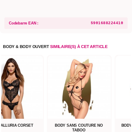
Codebarre EAN :
5901688224410
BODY & BODY OUVERT
SIMILAIRE(S) À CET ARTICLE
 ALLURIA CORSET
BODY SANS COUTURE NO
BODY
TABOO