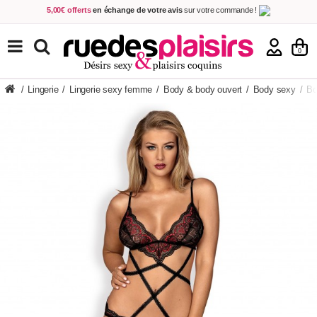
5,00€ offerts
en échange de votre avis
sur votre commande !
Achetez aujourd'hui.
Décidez quand payer !
Livraison en 48h
au prix de 2,90 € !
(Offerte dès 69,00€ d'achat)
TOUS NOS PRODUITS
0
/
Lingerie
/
Lingerie sexy femme
/
Body & body ouvert
/
Body sexy
/
Bo