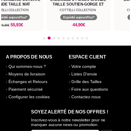
NDE TAILLE MAT
TAILLE SOUTIEN-GORGE ET
STRING PERLES OUVERTS
TELLI COLLECTION
COTTELLI COLLECTION
CO
pédié aujourd'hui*
Expédié aujourd'hui*
55,93€
44,90€
79,90€
A PROPOS DE NOUS
ESPACE CLIENT
- Qui sommes-nous ?
- Votre compte
- Moyens de livraison
- Listes D'envie
- Échanges et Retours
- Grille des Tailles
- Paiement sécurisé
- Foire aux questions
- Configurer les cookies
- Contactez-nous
SOYEZ ALERTÉ DE NOS OFFRES !
Inscrivez-vous à notre newsletter pour ne
manquer aucune news ou promotion.