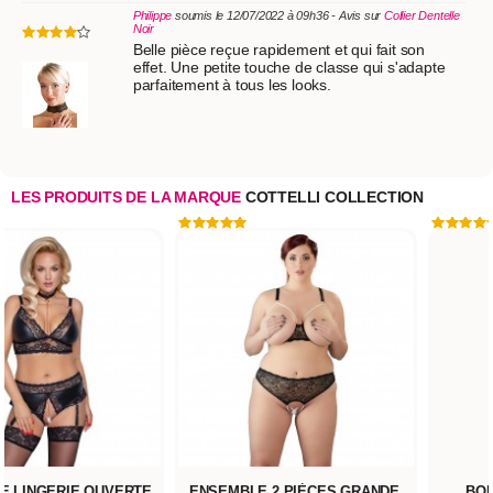
Philippe
soumis le 12/07/2022 à 09h36 - Avis sur
Collier Dentelle
Noir
Belle pièce reçue rapidement et qui fait son
effet. Une petite touche de classe qui s'adapte
parfaitement à tous les looks.
LES PRODUITS DE LA MARQUE
COTTELLI COLLECTION
E LINGERIE OUVERTE
ENSEMBLE 2 PIÈCES GRANDE
BO