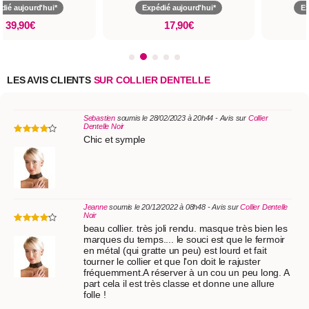
dié aujourd'hui*
Expédié aujourd'hui*
Ex
39,90€
17,90€
LES AVIS CLIENTS
SUR COLLIER DENTELLE
Sebastien
soumis le 28/02/2023 à 20h44 - Avis sur
Collier
Dentelle Noir
Chic et symple
Jeanne
soumis le 20/12/2022 à 08h48 - Avis sur
Collier Dentelle
Noir
beau collier. très joli rendu. masque très bien les
marques du temps.... le souci est que le fermoir
en métal (qui gratte un peu) est lourd et fait
tourner le collier et que l'on doit le rajuster
fréquemment.A réserver à un cou un peu long. A
part cela il est très classe et donne une allure
folle !