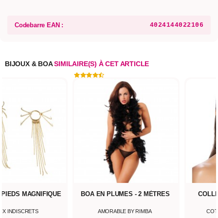
Codebarre EAN :
4024144022106
BIJOUX & BOA
SIMILAIRE(S) À CET ARTICLE
 PIEDS MAGNIFIQUE
BOA EN PLUMES - 2 MÈTRES
COLLI
UX INDISCRETS
AMORABLE BY RIMBA
COT