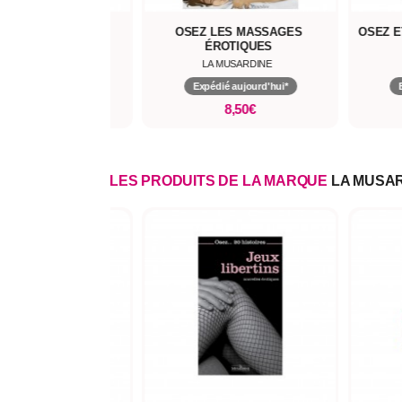
20 HISTOIRES DE
OSEZ LES MASSAGES
OSEZ E
TIONS SEXUELLES
ÉROTIQUES
LA MUSARDINE
LA MUSARDINE
pédié aujourd'hui*
Expédié aujourd'hui*
9,50€
8,50€
LES PRODUITS DE LA MARQUE
LA MUSA