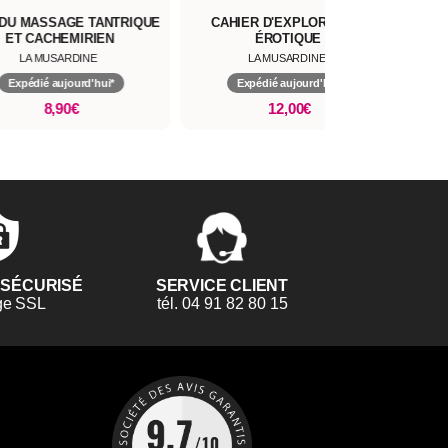
 DU MASSAGE TANTRIQUE
CAHIER D'EXPLORATION
OSEZ
ET CACHEMIRIEN
ÉROTIQUE
LA MUSARDINE
LA MUSARDINE
Expédié aujourd'hui*
Expédié aujourd'hui*
8,90€
12,00€
 SÉCURISÉ
SERVICE CLIENT
ge SSL
tél. 04 91 82 80 15