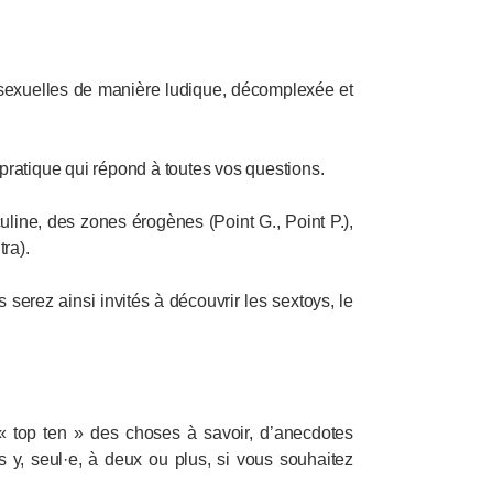
s sexuelles de manière ludique, décomplexée et
tique qui répond à toutes vos questions.
line, des zones érogènes (Point G., Point P.),
tra).
 serez ainsi invités à découvrir les sextoys, le
 top ten » des choses à savoir, d’anecdotes
us y, seul·e, à deux ou plus, si vous souhaitez