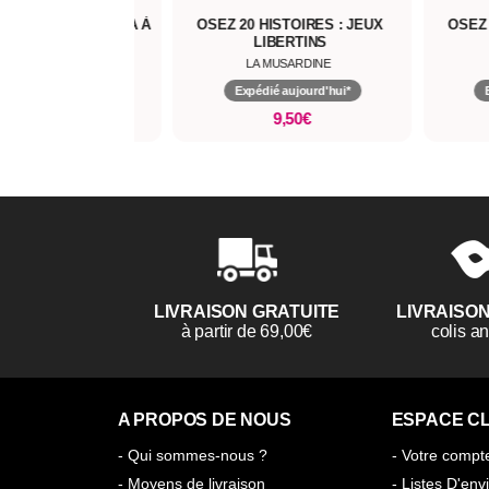
LITÉ FÉMININE DE A À
OSEZ 20 HISTOIRES : JEUX
OSEZ
Z
LIBERTINS
LA MUSARDINE
LA MUSARDINE
pédié aujourd'hui*
Expédié aujourd'hui*
16,00€
9,50€
LIVRAISON GRATUITE
LIVRAISO
à partir de 69,00€
colis 
A PROPOS DE NOUS
ESPACE CL
- Qui sommes-nous ?
- Votre compt
- Moyens de livraison
- Listes D'env