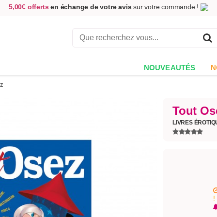
5,00€ offerts
en échange de votre avis
sur votre commande !
Achetez aujourd'hui.
Décidez quand payer !
Livraison en 48h
au prix de 2,90 € !
(Offerte dès 69,00€ d'achat)
NOUVEAUTÉS
N
ez
Tout Os
LIVRES ÉROTI
!