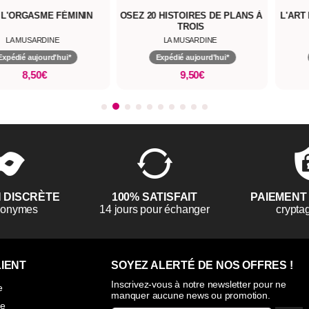
 L'ORGASME FÉMININ
OSEZ 20 HISTOIRES DE PLANS À
L'ART
TROIS
LA MUSARDINE
LA MUSARDINE
Expédié aujourd'hui*
Expédié aujourd'hui*
8,50€
9,50€
N DISCRÈTE
100% SATISFAIT
PAIEMENT
anonymes
14 jours pour échanger
crypta
IENT
SOYEZ ALERTÉ DE NOS OFFRES !
Inscrivez-vous à notre newsletter pour ne
e
manquer aucune news ou promotion.
ie