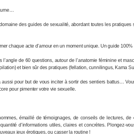
volume…
 domaine des guides de sexualité, abordant toutes les pratique
r chaque acte d’amour en un moment unique. Un guide 100% pra
l’angle de 60 questions, autour de l’anatomie féminine et mascu
pilation) et bien sûr des pratiques (fellation, cunnilingus, Kama Su
aussi pour but de vous inciter à sortir des sentiers battus… Vous
core pour pimenter votre vie sexuelle.
ommes, émaillé de témoignages, de conseils de lectures, de «
 quantité d’informations utiles, claires et concrètes. Plongez-­vo
veaux jeux érotiques, ou casser la routine !