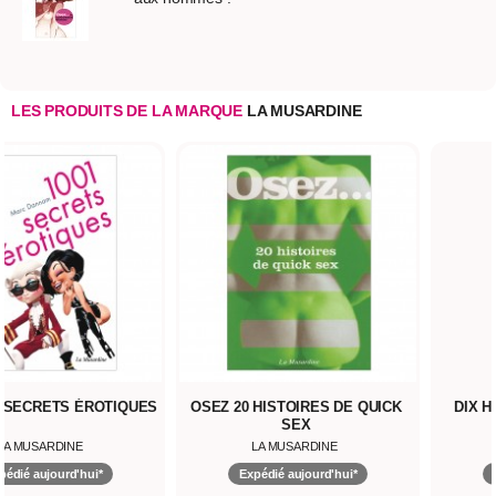
LES PRODUITS DE LA MARQUE
LA MUSARDINE
1 SECRETS ÉROTIQUES
OSEZ 20 HISTOIRES DE QUICK
DIX 
SEX
LA MUSARDINE
LA MUSARDINE
pédié aujourd'hui*
Expédié aujourd'hui*