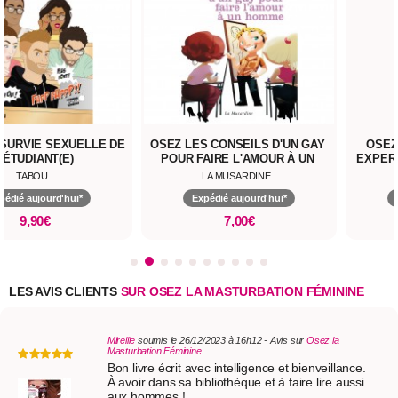
 SURVIE SEXUELLE DE
OSEZ LES CONSEILS D'UN GAY
OSEZ
'ÉTUDIANT(E)
POUR FAIRE L'AMOUR À UN
EXPER
HOMME
L'AM
TABOU
LA MUSARDINE
pédié aujourd'hui*
Expédié aujourd'hui*
9,90€
7,00€
LES AVIS CLIENTS
SUR OSEZ LA MASTURBATION FÉMININE
Mireille
soumis le 26/12/2023 à 16h12 - Avis sur
Osez la
Masturbation Féminine
Bon livre écrit avec intelligence et bienveillance.
À avoir dans sa bibliothèque et à faire lire aussi
aux hommes !