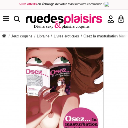
5,00€ offerts
en échange de votre avis
sur votre commande !
Achetez aujourd'hui.
Décidez quand payer !
Livraison en 48h
au prix de 2,90 € !
(Offerte dès 69,00€ d'achat)
TOUS NOS PRODUITS
0
/
Jeux coquins
/
Librairie
/
Livres érotiques
/
Osez la masturbation fémin