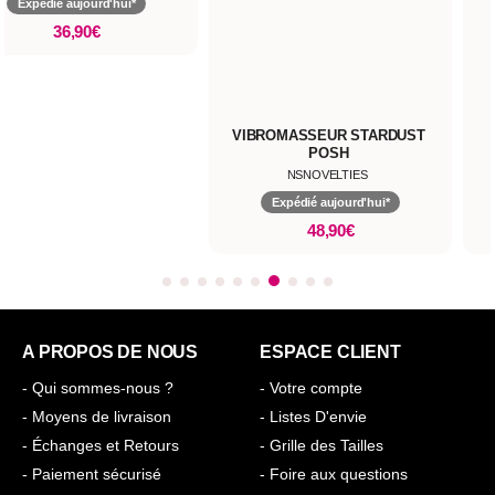
Expédié aujourd'hui*
36,90€
VIBROMASSEUR STARDUST
POSH
NSNOVELTIES
Expédié aujourd'hui*
48,90€
A PROPOS DE NOUS
ESPACE CLIENT
- Qui sommes-nous ?
- Votre compte
- Moyens de livraison
- Listes D'envie
- Échanges et Retours
- Grille des Tailles
- Paiement sécurisé
- Foire aux questions