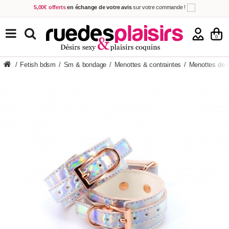
5,00€ offerts
en échange de votre avis
sur votre commande !
Achetez aujourd'hui.
Décidez quand payer !
Livraison en 48h
au prix de 2,90 € !
(Offerte dès 69,00€ d'achat)
TOUS NOS PRODUITS
0
/
Fetish bdsm
/
Sm & bondage
/
Menottes & contraintes
/
Menottes de 