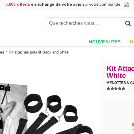
5,00€ offerts
en échange de votre avis
sur votre commande !
Achetez aujourd'hui.
Décidez quand payer !
Livraison en 48h
au prix de 2,90 € !
(Offerte dès 69,00€ d'achat)
NOUVEAUTÉS
N
tes
/
Kit attaches pour lit black and white
Kit Atta
White
MENOTTES & C
(