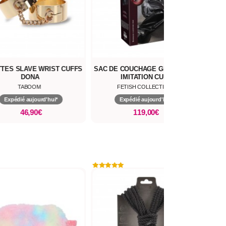
TES SLAVE WRIST CUFFS
SAC DE COUCHAGE GIGOTEUSE
ME
DONA
IMITATION CUIR
TABOOM
FETISH COLLECTION
Expédié aujourd'hui*
Expédié aujourd'hui*
46,90€
119,00€