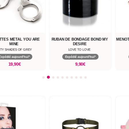
TES MÉTAL YOU ARE
RUBAN DE BONDAGE BOND MY
MENOT
MINE
DESIRE
FTY SHADES OF GREY
LOVE TO LOVE
Expédié aujourd'hui*
Expédié aujourd'hui*
19,90€
9,90€