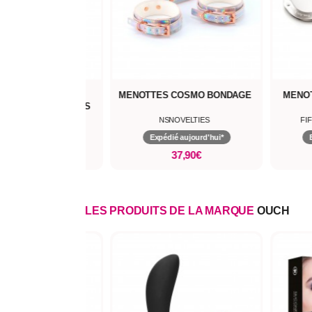
OTTE BRASSARD
MENOTTES COSMO BONDAGE
MENOT
E ARM RESTRAINTS
OUCH
NSNOVELTIES
FI
pédié aujourd'hui*
Expédié aujourd'hui*
42,90€
37,90€
LES PRODUITS DE LA MARQUE
OUCH