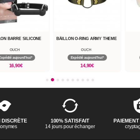
 BARRE SILICONE
BÂILLON O-RING ARMY THEME
M
OUCH
OUCH
dié aujourd'hui*
Expédié aujourd'hui*
Ex
16,90€
14,90€
N DISCRÈTE
100% SATISFAIT
PAIEMENT
anonymes
14 jours pour échanger
crypta