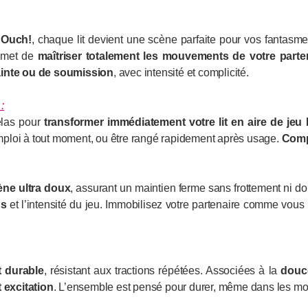
e
Ouch!
, chaque lit devient une scène parfaite pour vos fantasmes
ermet de
maîtriser totalement les mouvements de votre parte
ainte ou de soumission
, avec intensité et complicité.
:
telas pour
transformer immédiatement votre lit en aire de je
’emploi à tout moment, ou être rangé rapidement après usage.
Compa
ne ultra doux
, assurant un maintien ferme sans frottement ni do
ns
et l’intensité du jeu. Immobilisez votre partenaire comme vous 
t durable
, résistant aux tractions répétées. Associées à la
douc
t excitation
. L’ensemble est pensé pour durer, même dans les mo