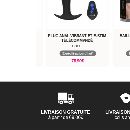
E DIAMONDS
PLUG ANAL VIBRANT ET E-STIM
BÂILLON
TÉLÉCOMMANDÉ
OUCH
OUCH
é aujourd'hui*
Expédié aujourd'hui*
Expé
29,90€
78,90€
LIVRAISON GRATUITE
LIVRAISO
à partir de 69,00€
colis 