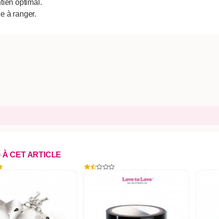
tien optimal.
ile à ranger.
) À CET ARTICLE