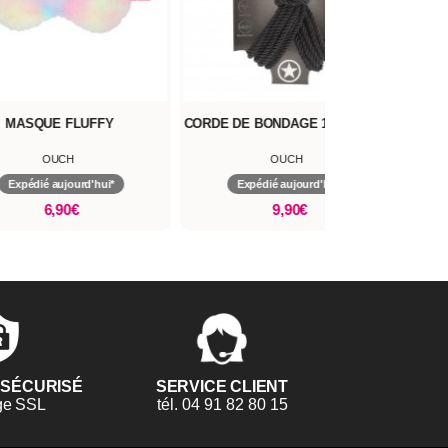
ASQUE FLUFFY
CORDE DE BONDAGE 10 MÈTRES
MENO
ST
OUCH
OUCH
pédié aujourd'hui*
Expédié aujourd'hui*
6,90€
9,90€
 SÉCURISÉ
SERVICE CLIENT
ge SSL
tél. 04 91 82 80 15