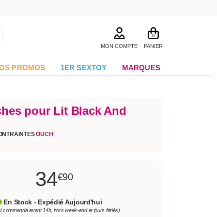
0
MON COMPTE
PANIER
OS PROMOS
1ER SEXTOY
MARQUES
ches pour Lit Black And
ONTRAINTES
OUCH
34
€90
En Stock - Expédié Aujourd'hui
si commandé avant 14h, hors week-end et jours fériés)