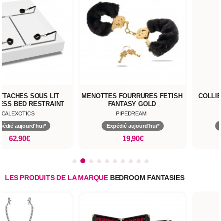
ATTACHES SOUS LIT
MENOTTES FOURRURES FETISH
COLLIE
ESS BED RESTRAINT
FANTASY GOLD
CALEXOTICS
PIPEDREAM
pédié aujourd'hui*
Expédié aujourd'hui*
62,90€
19,90€
LES PRODUITS DE LA MARQUE
BEDROOM FANTASIES