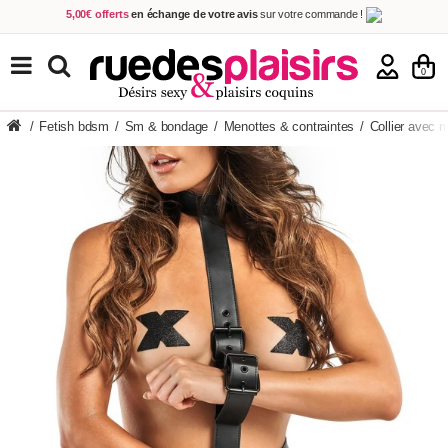
5,00€ offerts
en échange de votre avis
sur votre commande !
Achetez aujourd'hui.
Décidez quand payer !
Livraison en 48h
au prix de 2,90 € !
(Offerte dès 69,00€ d'achat)
TOUS NOS PRODUITS
0
/
Fetish bdsm
/
Sm & bondage
/
Menottes & contraintes
/
Collier avec 