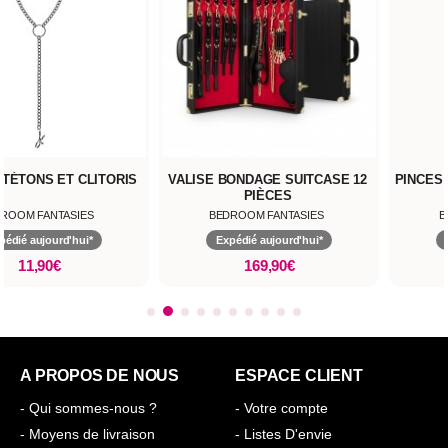
 TÉTONS ET CLITORIS
VALISE BONDAGE SUITCASE 12
PINCES 
PIÈCES
ROOM FANTASIES
BEDROOM FANTASIES
B
pédié aujourd'hui*
Expédié aujourd'hui*
11,90€
169,90€
A PROPOS DE NOUS
ESPACE CLIENT
- Qui sommes-nous ?
- Votre compte
- Moyens de livraison
- Listes D'envie