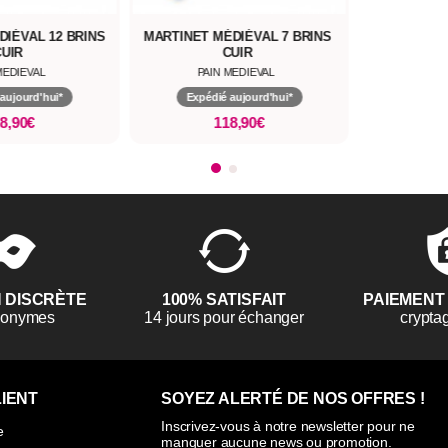
DIÉVAL 12 BRINS
MARTINET MÉDIÉVAL 7 BRINS
CUIR
CUIR
MEDIEVAL
PAIN MEDIEVAL
aujourd'hui*
Expédié aujourd'hui*
8,90€
118,90€
N DISCRÈTE
100% SATISFAIT
PAIEMENT
anonymes
14 jours pour échanger
crypta
IENT
SOYEZ ALERTÉ DE NOS OFFRES !
Inscrivez-vous à notre newsletter pour ne
e
manquer aucune news ou promotion.