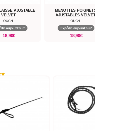
LAISSE AJUSTABLE
MENOTTES POIGNETS
MENO
VELVET
AJUSTABLES VELVET
AJU
OUCH
OUCH
dié aujourd'hui*
Expédié aujourd'hui*
Ex
18,90€
18,90€