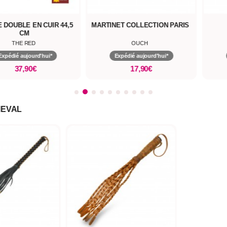
 DOUBLE EN CUIR 44,5
MARTINET COLLECTION PARIS
CM
THE RED
OUCH
Expédié aujourd'hui*
Expédié aujourd'hui*
37,90€
17,90€
IEVAL