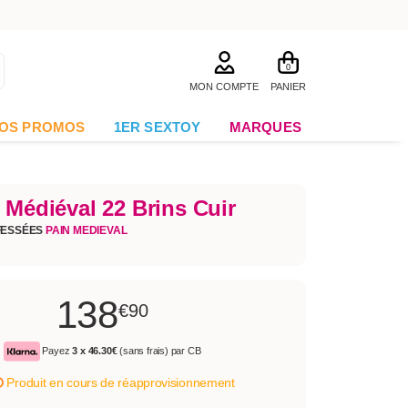
0
MON COMPTE
PANIER
OS PROMOS
1ER SEXTOY
MARQUES
 Médiéval 22 Brins Cuir
FESSÉES
PAIN MEDIEVAL
138
€90
Payez
3 x
46.30€
(sans frais) par CB
Produit en cours de réapprovisionnement