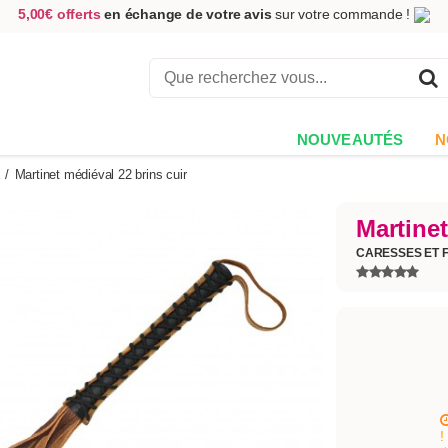
5,00€ offerts
en échange de votre avis
sur votre commande !
Achetez aujourd'hui.
Décidez quand payer !
Livraison en 48h
au prix de 2,90 € !
(Offerte dès 69,00€ d'achat)
NOUVEAUTÉS
N
/
Martinet médiéval 22 brins cuir
Martinet
CARESSES ET 
!