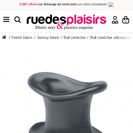
5,00€ offerts
en échange de votre avis
sur votre commande !
Achetez aujourd'hui.
Décidez quand payer !
Livraison en 48h
au prix de 2,90 € !
(Offerte dès 69,00€ d'achat)
TOUS NOS PRODUITS
0
/
Fetish bdsm
/
Sextoy fetish
/
Ball stretcher
/
Ball stretcher silicone liq