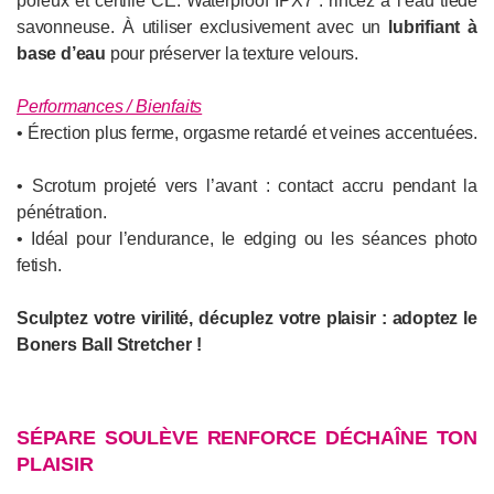
poreux et certifié CE. Waterproof IPX7 : rincez à l’eau tiède
savonneuse. À utiliser exclusivement avec un
lubrifiant à
base d’eau
pour préserver la texture velours.
Performances / Bienfaits
• Érection plus ferme, orgasme retardé et veines accentuées.
• Scrotum projeté vers l’avant : contact accru pendant la
pénétration.
• Idéal pour l’endurance, le edging ou les séances photo
fetish.
Sculptez votre virilité, décuplez votre plaisir : adoptez le
Boners Ball Stretcher !
SÉPARE SOULÈVE RENFORCE DÉCHAÎNE TON
PLAISIR