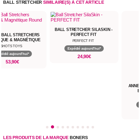
BALL STRETCHER
SIMILAIRE(S) À CET ARTICLE
BALL STRETCHER SILASKIN -
PERFECT FIT
 BALL STRETCHERS
IQUE & MAGNÉTIQUE
PERFECT FIT
ROUND BALL
SHOTS TOYS
Expédié aujourd'hui*
pédié aujourd'hui*
24,90€
53,90€
ANNE
LES PRODUITS DE LA MARQUE
BONERS