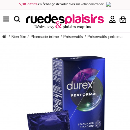
5,00€ offerts
en échange de votre avis
sur votre commande !
Achetez aujourd'hui.
Décidez quand payer !
Livraison en 48h
au prix de 2,90 € !
(Offerte dès 69,00€ d'achat)
TOUS NOS PRODUITS
0
/
Bien-être
/
Pharmacie intime
/
Préservatifs
/
Préservatifs performa