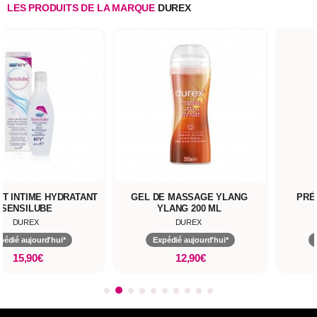
LES PRODUITS DE LA MARQUE
DUREX
NT INTIME HYDRATANT
GEL DE MASSAGE YLANG
PRÉ
SENSILUBE
YLANG 200 ML
DUREX
DUREX
pédié aujourd'hui*
Expédié aujourd'hui*
15,90€
12,90€