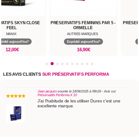
VATIFS SKYN CLOSE
PRÉSERVATIFS FÉMININS PAR 5 -
PRÉSER
FEEL
ORMELLE
MANIX
AUTRES MARQUES
pédié aujourd'hui*
Expédié aujourd'hui*
12,00€
16,90€
LES AVIS CLIENTS
SUR PRÉSERVATIFS PERFORMA
Jean jacques
soumis le 18/04/2025 à 09h26 - Avis sur
Préservatifs Performa X 10
J'ai l'habitude de les utiliser Durex c'est une
excellente marque.