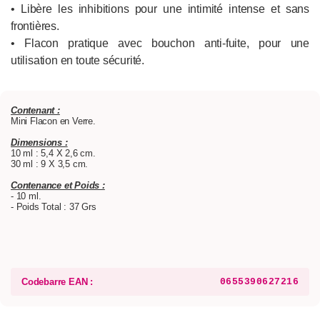
• Libère les inhibitions pour une intimité intense et sans
frontières.
• Flacon pratique avec bouchon anti-fuite, pour une
utilisation en toute sécurité.
Contenant :
Mini Flacon en Verre.
Dimensions :
10 ml : 5,4 X 2,6 cm.
30 ml : 9 X 3,5 cm.
Contenance et Poids :
- 10 ml.
- Poids Total : 37 Grs
Codebarre EAN :
0655390627216