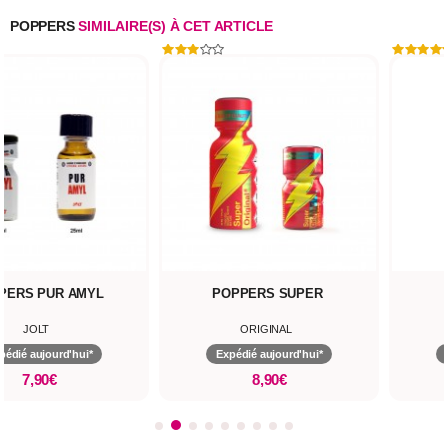
POPPERS
SIMILAIRE(S) À CET ARTICLE
PERS PUR AMYL
POPPERS SUPER
JOLT
ORIGINAL
pédié aujourd'hui*
Expédié aujourd'hui*
7,90€
8,90€