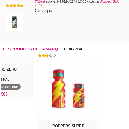
Thibault
soumis le 23/12/2024 à 11h03 - Avis sur
Poppers Gold
10 ml
Classique
LES PRODUITS DE LA MARQUE
ORIGINAL
RS ZERO
IGINAL
aujourd'hui*
,90€
POPPERS SUPER