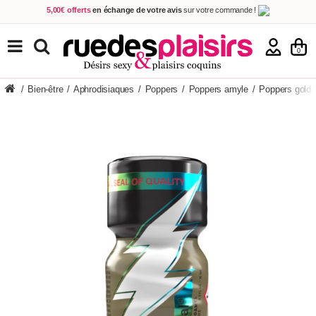
5,00€ offerts
en échange de votre avis
sur votre commande !
Achetez aujourd'hui.
Décidez quand payer !
Livraison en 48h
au prix de 2,90 € !
(Offerte dès 69,00€ d'achat)
TOUS NOS PRODUITS
0
/
Bien-être
/
Aphrodisiaques
/
Poppers
/
Poppers amyle
/
Poppers gold