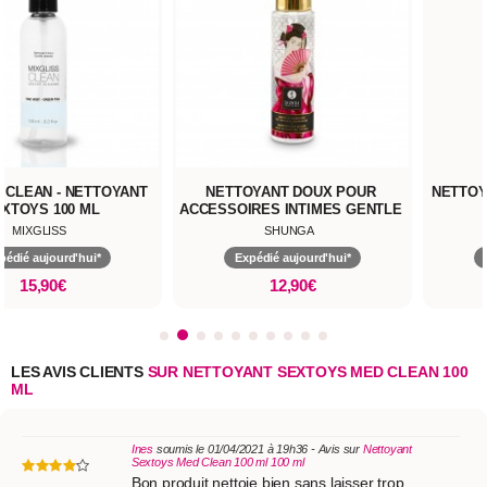
 CLEAN - NETTOYANT
NETTOYANT DOUX POUR
NETTOY
XTOYS 100 ML
ACCESSOIRES INTIMES GENTLE
CLEANER
MIXGLISS
SHUNGA
pédié aujourd'hui*
Expédié aujourd'hui*
15,90€
12,90€
LES AVIS CLIENTS
SUR NETTOYANT SEXTOYS MED CLEAN 100
ML
Ines
soumis le 01/04/2021 à 19h36 - Avis sur
Nettoyant
Sextoys Med Clean 100 ml 100 ml
Bon produit nettoie bien sans laisser trop