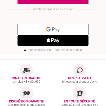
acheter ce produit en 1 clic avec
Paiement sécurisé — sans créer de compte
LIVRAISON GRATUITE
100% SATISFAIT
en relais 48H dès 69€
14 jours pour changer d'avis!
DISCRÉTION GARANTIE
EN TOUTE SÉCURITÉ
sans mentions "ruedesplaisirs"
100% Sécurisé Cryptage SSL