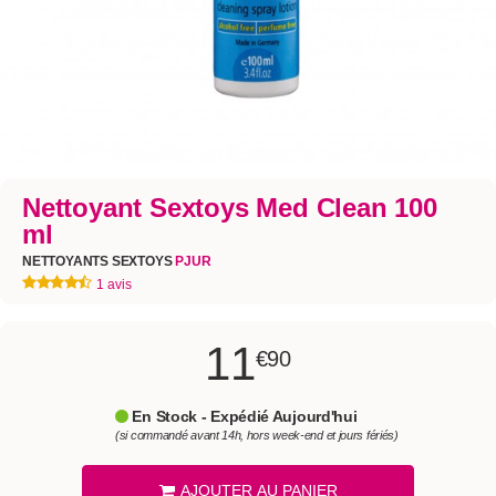
Nettoyant Sextoys Med Clean 100
ml
NETTOYANTS SEXTOYS
PJUR
1 avis
11
€90
En Stock - Expédié Aujourd'hui
(si commandé avant 14h, hors week-end et jours fériés)
AJOUTER AU PANIER