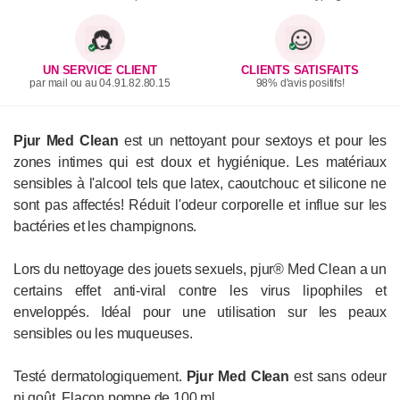
UN SERVICE CLIENT
CLIENTS SATISFAITS
par mail ou au 04.91.82.80.15
98% d'avis positifs!
Pjur Med Clean
est un nettoyant pour sextoys et pour les
zones intimes qui est doux et hygiénique. Les matériaux
sensibles à l'alcool tels que latex, caoutchouc et silicone ne
sont pas affectés! Réduit l'odeur corporelle et influe sur les
bactéries et les champignons.
Lors du nettoyage des jouets sexuels, pjur® Med Clean a un
certains effet anti-viral contre les virus lipophiles et
enveloppés. Idéal pour une utilisation sur les peaux
sensibles ou les muqueuses.
Testé dermatologiquement.
Pjur Med Clean
est sans odeur
ni goût. Flacon pompe de 100 ml.