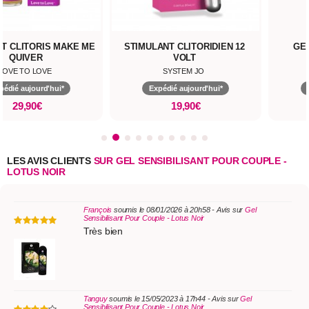
T CLITORIS MAKE ME
STIMULANT CLITORIDIEN 12
GE
QUIVER
VOLT
LOVE TO LOVE
SYSTEM JO
pédié aujourd'hui*
Expédié aujourd'hui*
29,90€
19,90€
LES AVIS CLIENTS
SUR GEL SENSIBILISANT POUR COUPLE -
LOTUS NOIR
François
soumis le 08/01/2026 à 20h58 - Avis sur
Gel
Sensibilisant Pour Couple - Lotus Noir
Très bien
Tanguy
soumis le 15/05/2023 à 17h44 - Avis sur
Gel
Sensibilisant Pour Couple - Lotus Noir