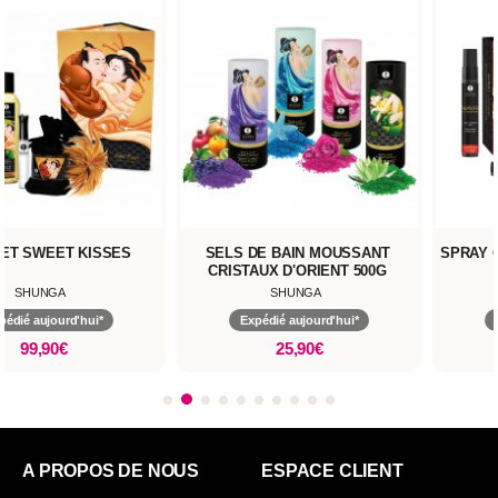
ET SWEET KISSES
SELS DE BAIN MOUSSANT
SPRAY 
CRISTAUX D'ORIENT 500G
SHUNGA
SHUNGA
pédié aujourd'hui*
Expédié aujourd'hui*
99,90€
25,90€
A PROPOS DE NOUS
ESPACE CLIENT