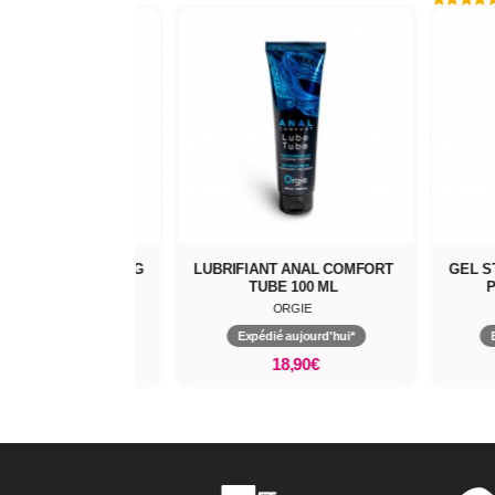
DANT TIME LAG
LUBRIFIANT ANAL COMFORT
GEL STIMU
TUBE 100 ML
POWER
GIE
ORGIE
ujourd'hui*
Expédié aujourd'hui*
Expédié
,90€
18,90€