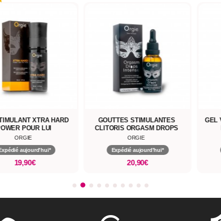
LANT XTRA HARD
GOUTTES STIMULANTES
GEL VIBR
 POUR LUI
CLITORIS ORGASM DROPS
POIN
INTENSE 30 ML
ORGIE
ORGIE
 aujourd'hui*
Expédié aujourd'hui*
Expéd
19,90€
20,90€