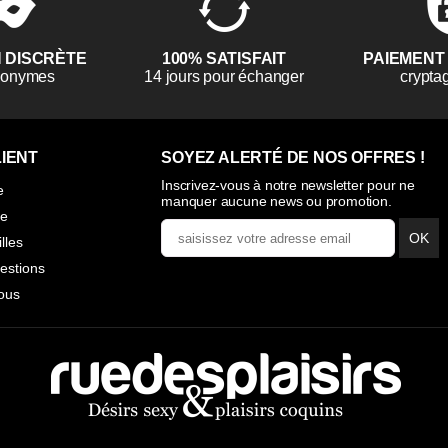
N DISCRÈTE
100% SATISFAIT
PAIEMENT
anonymes
14 jours pour échanger
crypta
IENT
SOYEZ ALERTÉ DE NOS OFFRES !
Inscrivez-vous à notre newsletter pour ne
e
manquer aucune news ou promotion.
ie
OK
illes
estions
ous