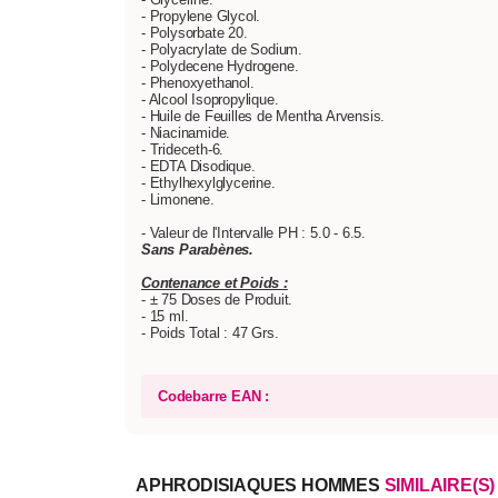
- Propylene Glycol.
- Polysorbate 20.
- Polyacrylate de Sodium.
- Polydecene Hydrogene.
- Phenoxyethanol.
- Alcool Isopropylique.
- Huile de Feuilles de Mentha Arvensis.
- Niacinamide.
- Trideceth-6.
- EDTA Disodique.
- Ethylhexylglycerine.
- Limonene.
- Valeur de l'Intervalle PH : 5.0 - 6.5.
Sans Parabènes.
Contenance et Poids :
- ± 75 Doses de Produit.
- 15 ml.
- Poids Total : 47 Grs.
Codebarre EAN :
APHRODISIAQUES HOMMES
SIMILAIRE(S)