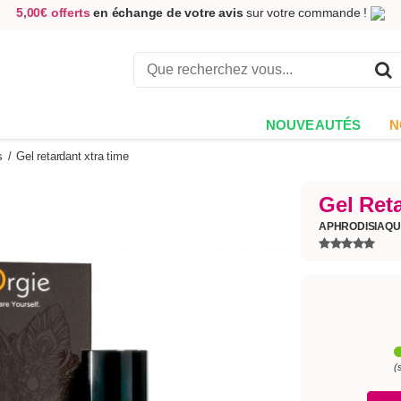
5,00€ offerts
en échange de votre avis
sur votre commande !
Achetez aujourd'hui.
Décidez quand payer !
Livraison en 48h
au prix de 2,90 € !
(Offerte dès 69,00€ d'achat)
NOUVEAUTÉS
N
s
/
Gel retardant xtra time
Gel Ret
APHRODISIAQ
(