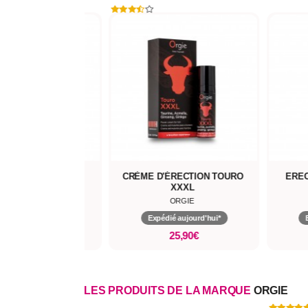
BOIS BANDÉ
CRÈME D'ÉRECTION TOURO
EREC
XXXL
RUF
ORGIE
pédié aujourd'hui*
Expédié aujourd'hui*
14,90€
25,90€
LES PRODUITS DE LA MARQUE
ORGIE