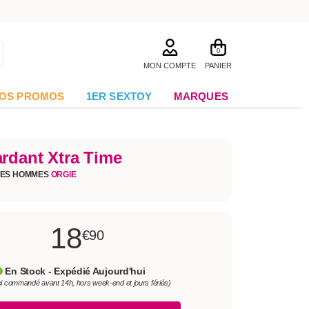
0
MON COMPTE
PANIER
OS PROMOS
1ER SEXTOY
MARQUES
ardant Xtra Time
UES HOMMES
ORGIE
18
€90
En Stock - Expédié Aujourd'hui
si commandé avant 14h, hors week-end et jours fériés)