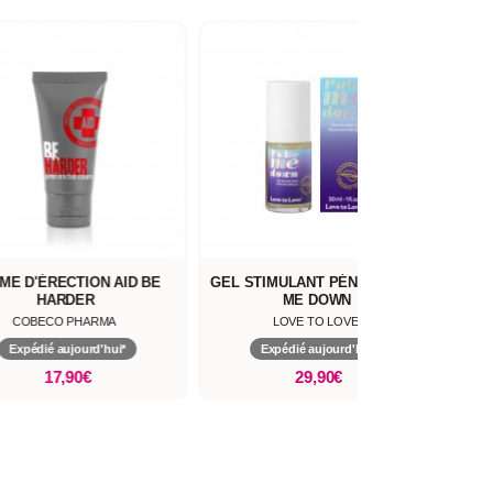
ME D'ÉRECTION AID BE
GEL STIMULANT PÉNIS PULSE
STI
HARDER
ME DOWN
COBECO PHARMA
LOVE TO LOVE
Expédié aujourd'hui*
Expédié aujourd'hui*
17,90€
29,90€