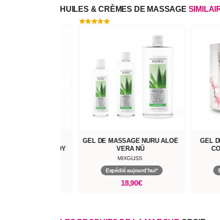
HUILES & CRÈMES DE MASSAGE
SIMILAI
LE DE MASSAGE
GEL DE MASSAGE NURU ALOÉ
GEL D
ANTE TOUCH MY BODY
VERA NÜ
CO
LOVE TO LOVE
MIXGLISS
pédié aujourd'hui*
Expédié aujourd'hui*
32,90€
18,90€