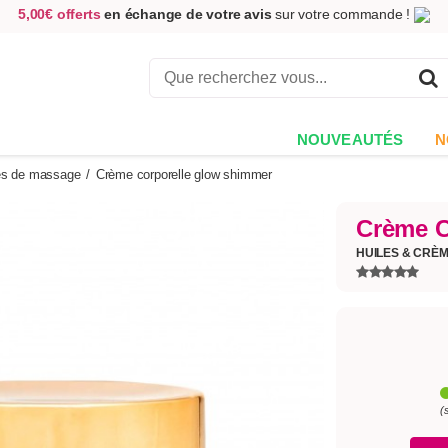
5,00€ offerts
en échange de votre avis
sur votre commande !
Achetez aujourd'hui.
Décidez quand payer !
Livraison en 48h
au prix de 2,90 € !
(Offerte dès 69,00€ d'achat)
NOUVEAUTÉS
N
es de massage
/
Crème corporelle glow shimmer
Crème C
HUILES & CRÈ
(