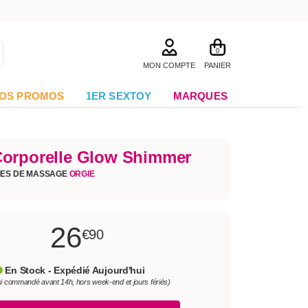
0
MON COMPTE
PANIER
OS PROMOS
1ER SEXTOY
MARQUES
orporelle Glow Shimmer
MES DE MASSAGE
ORGIE
26
€90
En Stock - Expédié Aujourd'hui
si commandé avant 14h, hors week-end et jours fériés)