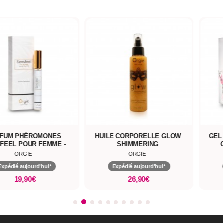
FUM PHÉROMONES
HUILE CORPORELLE GLOW
GEL
FEEL POUR FEMME -
SHIMMERING
EDITION VOYAGE
ORGIE
ORGIE
Expédié aujourd'hui*
Expédié aujourd'hui*
19,90€
26,90€