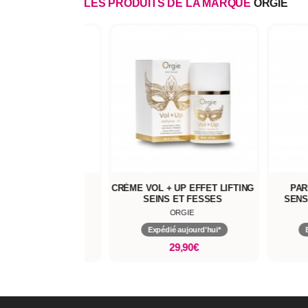
LES PRODUITS DE LA MARQUE
ORGIE
 ORAL ACTIVATEUR
CRÈME VOL + UP EFFET LIFTING
PAR
IVE JUICY ORAL
SEINS ET FESSES
SENS
ORGIE
ORGIE
pédié aujourd'hui*
Expédié aujourd'hui*
24,90€
29,90€