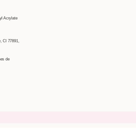
yl Acrylate
e, CI 77891,
nes de