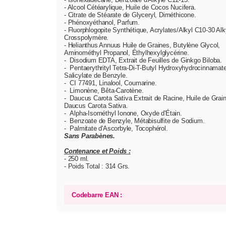
- Alcool Cétéarylique, Huile de Cocos Nucifera.
- Citrate de Stéarate de Glyceryl, Diméthicone.
- Phénoxyéthanol, Parfum.
- Fluorphlogopite Synthétique, Acrylates/Alkyl C10-30 Alk
Crosspolymère.
- Helianthus Annuus Huile de Graines, Butylène Glycol,
Aminométhyl Propanol, Éthylhexylglycérine.
- Disodium EDTA, Extrait de Feuilles de Ginkgo Biloba.
- Pentaerythrityl Tetra-Di-T-Butyl Hydroxyhydrocinnamat
Salicylate de Benzyle.
- CI 77491, Linalool, Coumarine.
- Limonène, Bêta-Carotène.
- Daucus Carota Sativa Extrait de Racine, Huile de Grai
Daucus Carota Sativa.
- Alpha-Isométhyl Ionone, Oxyde d'Étain.
- Benzoate de Benzyle, Métabisulfite de Sodium.
- Palmitate d'Ascorbyle, Tocophérol.
Sans Parabènes.
Contenance et Poids :
- 250 ml.
- Poids Total : 314 Grs.
Codebarre EAN :