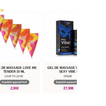
E DE MASSAGE LOVE ME
GEL DE MASSAGE VIBRANT
HU
TENDER 10 ML
SEXY VIBE !
REVI
LOVE TO LOVE
ORGIE
Expédié aujourd'hui*
Expédié aujourd'hui*
2,90€
27,90€