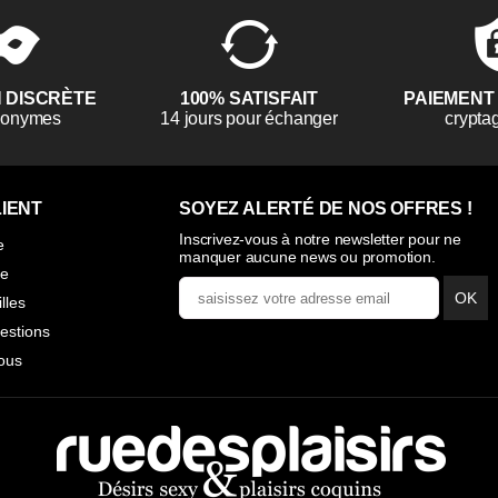
N DISCRÈTE
100% SATISFAIT
PAIEMENT
anonymes
14 jours pour échanger
crypta
IENT
SOYEZ ALERTÉ DE NOS OFFRES !
Inscrivez-vous à notre newsletter pour ne
e
manquer aucune news ou promotion.
ie
OK
illes
estions
ous