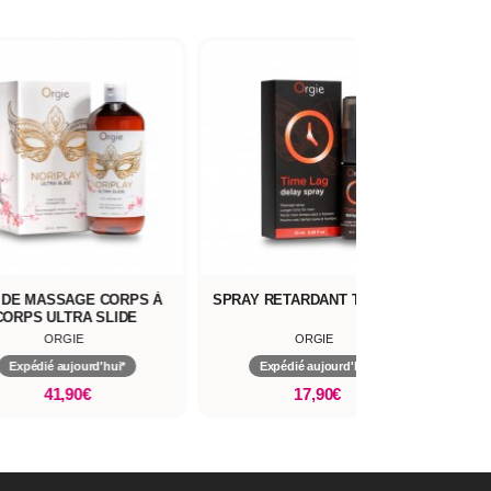
 DE MASSAGE CORPS À
SPRAY RETARDANT TIME LAG
SPRA
CORPS ULTRA SLIDE
ORGIE
ORGIE
Expédié aujourd'hui*
Expédié aujourd'hui*
41,90€
17,90€