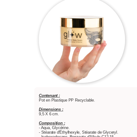
Contenant :
Pot en Plastique PP Recyclable.
Dimensions :
9,5 X 6 cm.
Composition :
- Aqua, Glycérine.
- Stéarate d'Éthylhexyle, Stéarate de Glyceryl.
- Isohexadecane, Benzoate d'Alkyle C12-15.