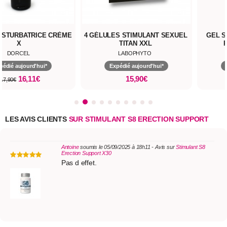
ASTURBATRICE CRÈME
4 GÉLULES STIMULANT SEXUEL
GEL S
X
TITAN XXL
DORCEL
LABOPHYTO
pédié aujourd'hui*
Expédié aujourd'hui*
16,11€
15,90€
17,90€
LES AVIS CLIENTS
SUR STIMULANT S8 ERECTION SUPPORT
Antoine
soumis le 05/09/2025 à 18h11 - Avis sur
Stimulant S8
Erection Support X30
Pas d effet.