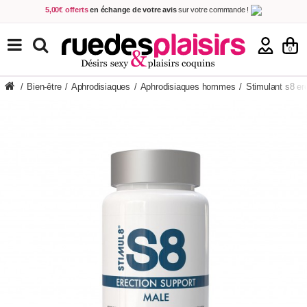
5,00€ offerts
en échange de votre avis
sur votre commande !
Achetez aujourd'hui.
Décidez quand payer !
Livraison en 48h
au prix de 2,90 € !
(Offerte dès 69,00€ d'achat)
TOUS NOS PRODUITS
0
/
Bien-être
/
Aphrodisiaques
/
Aphrodisiaques hommes
/
Stimulant s8 er