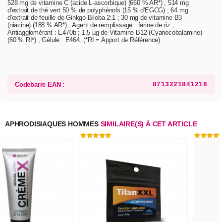
528 mg de vitamine C (acide L-ascorbique) (660 % AR*) ; 514 mg
d'extrait de thé vert 50 % de polyphénols (15 % d'EGCG) ; 64 mg
d'extrait de feuille de Ginkgo Biloba 2:1 ; 30 mg de vitamine B3
(niacine) (188 % AR*) ; Agent de remplissage : farine de riz ;
Antiagglomérant : E470b ; 1,5 µg de Vitamine B12 (Cyanocobalamine)
(60 % RI*) ; Gélule : E464. (*RI = Apport de Référence)
Codebarre EAN :
8713221841216
APHRODISIAQUES HOMMES
SIMILAIRE(S) À CET ARTICLE