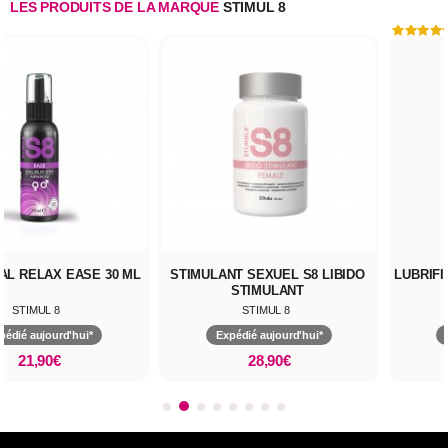
LES PRODUITS DE LA MARQUE
STIMUL 8
AL RELAX EASE 30 ML
STIMULANT SEXUEL S8 LIBIDO
LUBRIFI
STIMULANT
STIMUL 8
STIMUL 8
pédié aujourd'hui*
Expédié aujourd'hui*
21,90€
28,90€