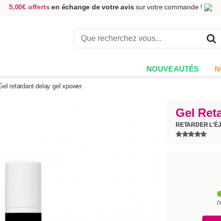
5,00€ offerts
en échange de votre avis
sur votre commande !
Achetez aujourd'hui.
Décidez quand payer !
Livraison en 48h
au prix de 2,90 € !
(Offerte dès 69,00€ d'achat)
NOUVEAUTÉS
N
Gel retardant delay gel xpower
Gel Ret
RETARDER L'É
(