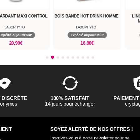
I CONTROL
BOIS BANDÉ HOT DRINK HOMME
LINGETTES RET
MAXICONTROL
LABOPHYTO
LABOPHYT
hui*
Expédié aujourd'hui*
Expédié aujour
16,90€
9,90€
N DISCRÈTE
100% SATISFAIT
PAIEMENT
anonymes
14 jours pour échanger
crypta
IENT
SOYEZ ALERTÉ DE NOS OFFRES !
Inscrivez-vous à notre newsletter pour ne
e