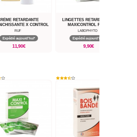
RÈME RETARDANTE
LINGETTES RETARDANTES
S
ICHISSANTE X CONTROL
MAXICONTROL PAR 6
RUF
LABOPHYTO
Expédié aujourd'hui*
Expédié aujourd'hui*
11,90€
9,90€