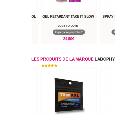
RDANT MAXI CONTROL
GEL RETARDANT TAKE IT SLOW
SPRAY 
LABOPHYTO
LOVE TO LOVE
pédié aujourd'hui*
Expédié aujourd'hui*
20,90€
24,90€
LES PRODUITS DE LA MARQUE
LABOPHY