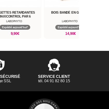
ARDANTES
BOIS BANDÉ EN GÉLULE
GEL VOLUME ET 
 PAR 6
SEINS TO
O
LABOPHYTO
LABOPH
d'hui*
Expédié aujourd'hui*
Expédié aujo
14,90€
20,9
 SÉCURISÉ
SERVICE CLIENT
ge SSL
tél. 04 91 82 80 15