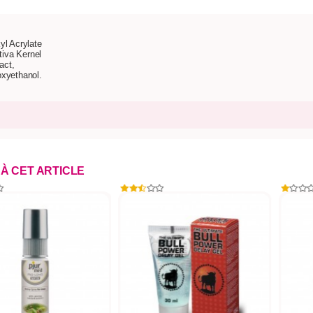
yl Acrylate
iva Kernel
act,
oxyethanol.
 À CET ARTICLE