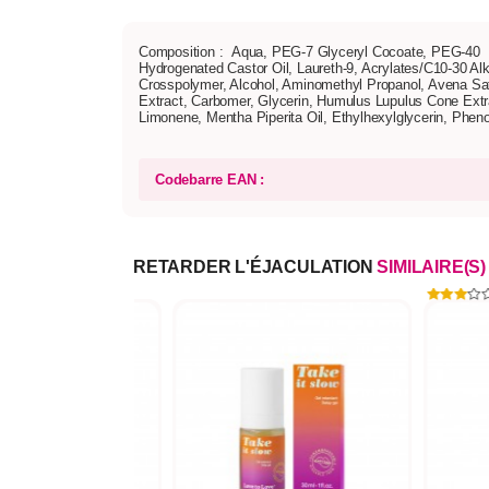
Composition : Aqua, PEG-7 Glyceryl Cocoate, PEG-40
Hydrogenated Castor Oil, Laureth-9, Acrylates/C10-30 Alk
Crosspolymer, Alcohol, Aminomethyl Propanol, Avena Sat
Extract, Carbomer, Glycerin, Humulus Lupulus Cone Extr
Limonene, Mentha Piperita Oil, Ethylhexylglycerin, Phen
Codebarre EAN :
RETARDER L'ÉJACULATION
SIMILAIRE(S)