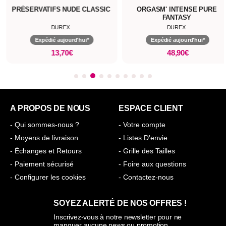
VATIFS NUDE CLASSIC
ORGASM' INTENSE PURE
GEL
FANTASY
DUREX
DUREX
Expédié aujourd'hui*
Expédié aujourd'hui*
13,70€
48,90€
A PROPOS DE NOUS
ESPACE CLIENT
- Qui sommes-nous ?
- Votre compte
- Moyens de livraison
- Listes D'envie
- Échanges et Retours
- Grille des Tailles
- Paiement sécurisé
- Foire aux questions
- Configurer les cookies
- Contactez-nous
SOYEZ ALERTÉ DE NOS OFFRES !
Inscrivez-vous à notre newsletter pour ne
manquer aucune news ou promotion.