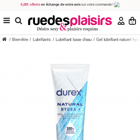
5,00€ offerts
en échange de votre avis
sur votre commande !
Achetez aujourd'hui.
Décidez quand payer !
Livraison en 48h
au prix de 2,90 € !
(Offerte dès 69,00€ d'achat)
TOUS NOS PRODUITS
0
/
Bien-être
/
Lubrifiants
/
Lubrifiant base d'eau
/
Gel lubrifiant naturel hyd