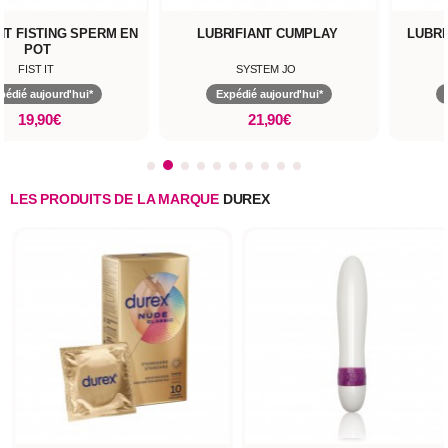
NT FISTING SPERM EN
LUBRIFIANT CUMPLAY
LUBRI
POT
FIST IT
SYSTEM JO
pédié aujourd'hui*
Expédié aujourd'hui*
19,90€
21,90€
LES PRODUITS DE LA MARQUE
DUREX