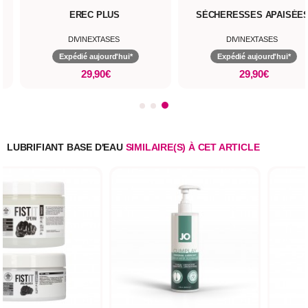
IDO POSITIVE
PERF MAX
IVINEXTASES
DIVINEXTASES
édié aujourd'hui*
Expédié aujourd'hui*
E
29,90€
29,90€
LUBRIFIANT BASE D'EAU
SIMILAIRE(S) À CET ARTICLE