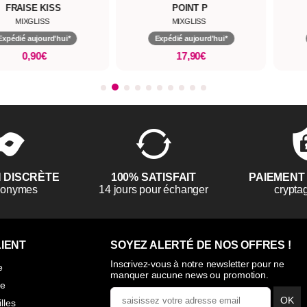
POINT P
MIXGLISS
MIXGLISS
Expédié aujourd'hui*
Expédié aujourd'hui*
17,90€
0,90€
N DISCRÈTE
100% SATISFAIT
PAIEMENT
anonymes
14 jours pour échanger
crypta
IENT
SOYEZ ALERTÉ DE NOS OFFRES !
Inscrivez-vous à notre newsletter pour ne
e
manquer aucune news ou promotion.
ie
OK
illes