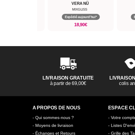
VERA NÜ
FRAISE KISS
MIXGLISS
MIXGLISS
pédié aujourd'hui*
Expédié aujourd'hui*
18,90€
0,90€
LIVRAISON GRATUITE
LIVRAISO
à partir de 69,00€
colis 
A PROPOS DE NOUS
ESPACE CL
- Qui sommes-nous ?
- Votre compt
- Moyens de livraison
- Listes D'env
- Échanges et Retours
- Grille des Ta