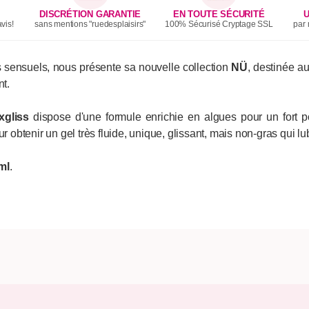
DISCRÉTION GARANTIE
EN TOUTE SÉCURITÉ
U
vis!
sans mentions "ruedesplaisirs"
100% Sécurisé Cryptage SSL
par 
sensuels, nous présente sa nouvelle collection
NÜ
, destinée 
nt.
xgliss
dispose d'une formule enrichie en algues pour un fort pou
 obtenir un gel très fluide, unique, glissant, mais non-gras qui lub
ml
.