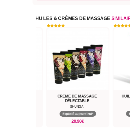
HUILES & CRÈMES DE MASSAGE
SIMILAI
E MASSAGE 2 EN 1
CRÈME DE MASSAGE
HUI
BUBBLE GUM
DÉLECTABLE
JOUX INDISCRETS
SHUNGA
pédié aujourd'hui*
Expédié aujourd'hui*
29,90€
20,90€