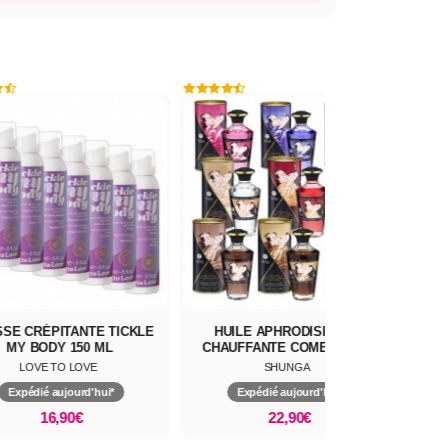
SE CRÉPITANTE TICKLE
HUILE APHRODISIAQUE
GE
MY BODY 150 ML
CHAUFFANTE COMESTIBLE
LOVE TO LOVE
SHUNGA
Expédié aujourd'hui*
Expédié aujourd'hui*
16,90€
22,90€