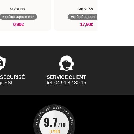
MIXGLISS
MIXGLISS
Expédié aujourd'hui*
Expédié aujourd'hui*
17,90€
0,90€
 SÉCURISÉ
SERVICE CLIENT
ge SSL
tél. 04 91 82 80 15