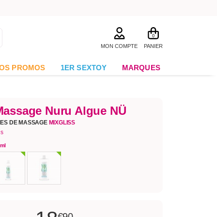
0
MON COMPTE
PANIER
OS PROMOS
1ER SEXTOY
MARQUES
Massage Nuru Algue NÜ
MES DE MASSAGE
MIXGLISS
is
 ml
€90