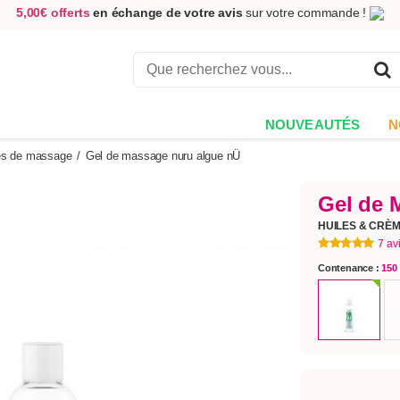
5,00€ offerts
en échange de votre avis
sur votre commande !
Achetez aujourd'hui.
Décidez quand payer !
Livraison en 48h
au prix de 2,90 € !
(Offerte dès 69,00€ d'achat)
NOUVEAUTÉS
N
es de massage
/
Gel de massage nuru algue nÜ
Gel de 
HUILES & CRÈ
7 av
Contenance :
150