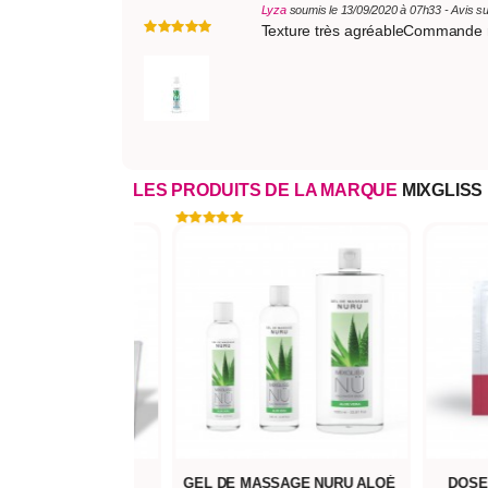
Lyza
soumis le 13/09/2020 à 07h33 - Avis s
Texture très agréableCommande r
LES PRODUITS DE LA MARQUE
MIXGLISS
MASSAGE NURU ALOÉ
DOSETTE LUBRIFIANT EAU
LUBRIF