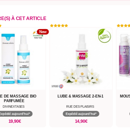
RE(S) À CET ARTICLE
New
LE DE MASSAGE BIO
LUBE & MASSAGE 2-EN-1
MOUS
PARFUMÉE
DIVINEXTASES
RUE DES PLAISIRS
Expédié aujourd'hui*
Expédié aujourd'hui*
19,90€
14,90€