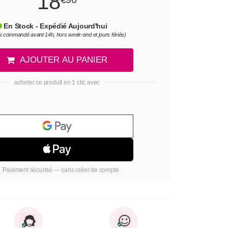
18
En Stock - Expédié Aujourd'hui
si commandé avant 14h, hors week-end et jours fériés)
AJOUTER AU PANIER
acheter ce produit en 1 clic avec
Paiement sécurisé — sans créer de compte