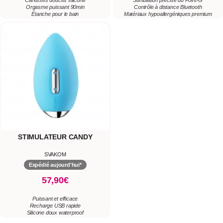
Caresses douces silicone
Stimulation précise du Point-G
Orgasme puissant 90min
Contrôle à distance Bluetooth
Étanche pour le bain
Matériaux hypoallergéniques premium
STIMULATEUR CANDY
SVAKOM
Expédié aujourd'hui*
57,90€
Puissant et efficace
Recharge USB rapide
Silicone doux waterproof