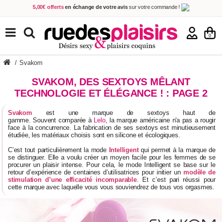
5,00€ offerts
en échange de votre avis
sur votre commande !
Achetez aujourd'hui.
Décidez quand payer !
Livraison en 48h
au prix de 2,90 € !
(Offerte dès 69,00€ d'achat)
TOUS NOS PRODUITS
0
/
Svakom
SVAKOM, DES SEXTOYS MÊLANT
TECHNOLOGIE ET ÉLÉGANCE ! : PAGE 2
Svakom
est une marque de sextoys haut de
gamme. Souvent comparée à
Lelo
, la marque américaine n'a pas a rougir
face à la concurrence. La fabrication de ses sextoys est minutieusement
étudiée, les matériaux choisis sont en silicone et écologiques.
C’est tout particulièrement la mode
Intelligent
qui permet à la marque de
se distinguer. Elle a voulu créer un moyen facile pour les femmes de se
procurer un plaisir intense. Pour cela, le mode Intelligent se base sur le
retour d’expérience de centaines d’utilisatrices pour initier un
modèle de
stimulation d’une efficacité
incomparable
. Et c’est pari réussi pour
cette marque avec laquelle vous vous souviendrez de tous vos orgasmes.