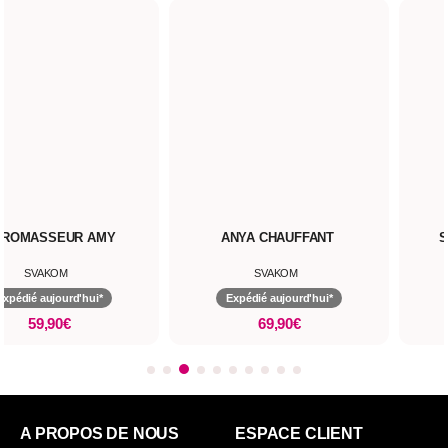
BROMASSEUR AMY
ANYA CHAUFFANT
S
SVAKOM
SVAKOM
Expédié aujourd'hui*
Expédié aujourd'hui*
59,90€
69,90€
A PROPOS DE NOUS
ESPACE CLIENT