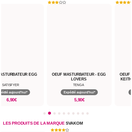
ASTURBATEUR EGG
SATISFYER
pédié aujourd'hui*
6,90€
OEUF MASTURBATEUR - EGG
OEUF 
LOVERS
KEITH
TENGA
Expédié aujourd'hui*
5,90€
LES PRODUITS DE LA MARQUE
SVAKOM