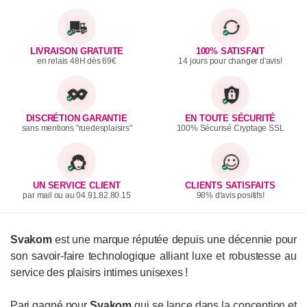
LIVRAISON GRATUITE
100% SATISFAIT
en relais 48H dès 69€
14 jours pour changer d'avis!
DISCRÉTION GARANTIE
EN TOUTE SÉCURITÉ
sans mentions "ruedesplaisirs"
100% Sécurisé Cryptage SSL
UN SERVICE CLIENT
CLIENTS SATISFAITS
par mail ou au 04.91.82.80.15
98% d'avis positifs!
Svakom
est une marque réputée depuis une décennie pour
son savoir-faire technologique alliant luxe et robustesse au
service des plaisirs intimes unisexes !
Pari gagné pour
Svakom
qui se lance dans la conception et