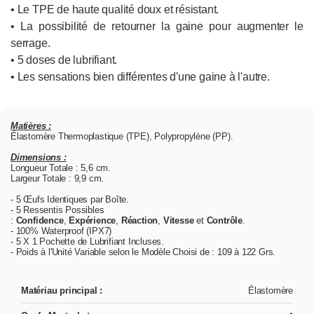
• Le TPE de haute qualité doux et résistant.
• La possibilité de retourner la gaine pour augmenter le
serrage.
• 5 doses de lubrifiant.
• Les sensations bien différentes d'une gaine à l'autre.
Matières :
Élastomère Thermoplastique (TPE), Polypropylène (PP).
Dimensions :
Longueur Totale : 5,6 cm.
Largeur Totale : 9,9 cm.
- 5 Œufs Identiques par Boîte.
- 5 Ressentis Possibles
:
Confidence
,
Expérience
,
Réaction
,
Vitesse
et
Contrôle
.
- 100% Waterproof (IPX7)
- 5 X 1 Pochette de Lubrifiant Incluses.
- Poids à l'Unité Variable selon le Modèle Choisi de : 109 à 122 Grs.
Matériau principal :
Élastomère