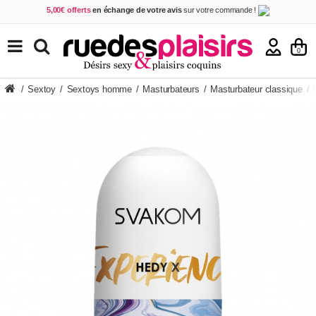
5,00€ offerts
en échange de votre avis
sur votre commande !
Achetez aujourd'hui.
Décidez quand payer !
Livraison en 48h
au prix de 2,90 € !
(Offerte dès 69,00€ d'achat)
TOUS NOS PRODUITS
0
/
Sextoy
/
Sextoys homme
/
Masturbateurs
/
Masturbateur classique
/