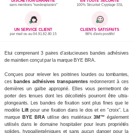
DISCRÉTION GARANTIE
EN TOUTE SÉCURITÉ
sans mentions "ruedesplaisirs"
100% Sécurisé Cryptage SSL
UN SERVICE CLIENT
CLIENTS SATISFAITS
par mail ou au 04.91.82.80.15
98% d'avis positifs!
Etui comprenant 3 paires d'astucieuses bandes adhésives
de maintien conçut par la marque BYE BRA.
Conçues pour relever les poitrines lourdes ou tombantes,
ces
bandes adhésives transparentes
redonneront à ces
dernières un galbe approprié. Elles vous permettront de
porter des tenues dont les décolletés pourront être ultra-
plongeants. Les bandes de fixation sont plus fines que le
modèle
Lift
pour une fixation dans le dos et en "croix". La
marque
BYE BRA
utilise des matériaux
3M™
également
utilisés dans le domaine hospitalier pour leurs propriétés
solides, hypoallergéniques et sans aucun danger pour la