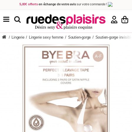
5,00€ offerts
en échange de votre avis
sur votre commande !
Achetez aujourd'hui.
Décidez quand payer !
Livraison en 48h
au prix de 2,90 € !
(Offerte dès 69,00€ d'achat)
TOUS NOS PRODUITS
0
/
Lingerie
/
Lingerie sexy femme
/
Soutien-gorge
/
Soutien-gorge invisibl