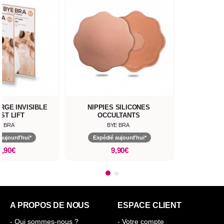
RGE INVISIBLE
NIPPIES SILICONES
ST LIFT
OCCULTANTS
E BRA
BYE BRA
aujourd'hui*
Expédié aujourd'hui*
4,90€
9,90€
A PROPOS DE NOUS
ESPACE CLIENT
- Qui sommes-nous ?
- Votre compte