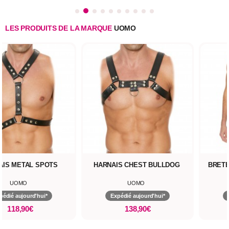
LES PRODUITS DE LA MARQUE
UOMO
AIS METAL SPOTS
HARNAIS CHEST BULLDOG
BRETE
UOMO
UOMO
pédié aujourd'hui*
Expédié aujourd'hui*
118,90€
138,90€