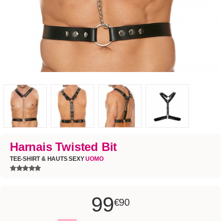
Harnais Twisted Bit
TEE-SHIRT & HAUTS SEXY
UOMO
99
€90