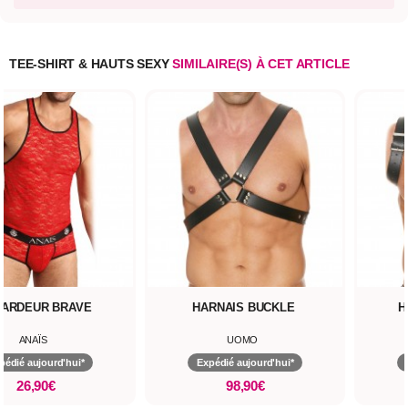
TEE-SHIRT & HAUTS SEXY
SIMILAIRE(S) À CET ARTICLE
ARDEUR BRAVE
HARNAIS BUCKLE
H
ANAÏS
UOMO
pédié aujourd'hui*
Expédié aujourd'hui*
26,90€
98,90€