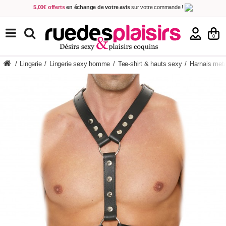
5,00€ offerts
en échange de votre avis
sur votre commande !
Achetez aujourd'hui.
Décidez quand payer !
Livraison en 48h
au prix de 2,90 € !
(Offerte dès 69,00€ d'achat)
TOUS NOS PRODUITS
0
/
Lingerie
/
Lingerie sexy homme
/
Tee-shirt & hauts sexy
/
Harnais meta