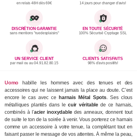
en relais 48H dès 69€
14 jours pour changer d'avis!
DISCRÉTION GARANTIE
EN TOUTE SÉCURITÉ
sans mentions "ruedesplaisirs"
100% Sécurisé Cryptage SSL
UN SERVICE CLIENT
CLIENTS SATISFAITS
par mail ou au 04.91.82.80.15
98% d'avis positifs!
Uomo
habille les hommes avec des tenues et des
accessoires qui ne laissent jamais la place au doute. C’est
encore le cas avec ce
harnais Métal Spots
. Ses clous
métalliques plantés dans le
cuir véritable
de ce harnais,
combinés à l'
acier inoxydable
des anneaux, donnent tout
de suite le ton de la soirée à venir. Vous porterez ce harnais
comme un accessoire à votre tenue, la complétant tout en
faisant passer le message de vos attentes. À même la peau,