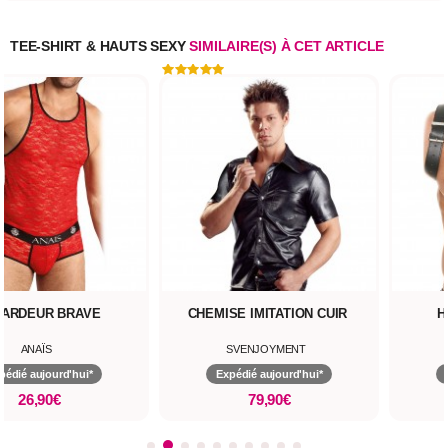
TEE-SHIRT & HAUTS SEXY
SIMILAIRE(S) À CET ARTICLE
ARDEUR BRAVE
CHEMISE IMITATION CUIR
H
ANAÏS
SVENJOYMENT
pédié aujourd'hui*
Expédié aujourd'hui*
26,90€
79,90€