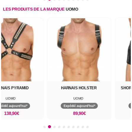
LES PRODUITS DE LA MARQUE
UOMO
RNAIS PYRAMID
HARNAIS HOLSTER
SHOR
UOMO
UOMO
pédié aujourd'hui*
Expédié aujourd'hui*
138,90€
89,90€