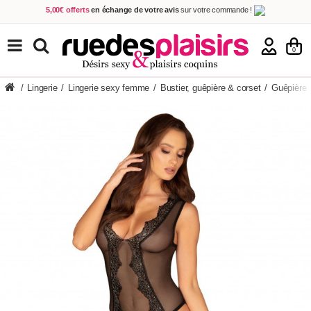
5,00€ offerts
en échange de votre avis
sur votre commande !
Achetez aujourd'hui.
Décidez quand payer !
Livraison en 48h
au prix de 2,90 € !
(Offerte dès 69,00€ d'achat)
TOUS NOS PRODUITS
0
/
Lingerie
/
Lingerie sexy femme
/
Bustier, guêpière & corset
/
Guêpière