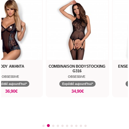
ODY AMANTA
COMBINAISON BODYSTOCKING
ENSE
G316
OBSESSIVE
OBSESSIVE
pédié aujourd'hui*
Expédié aujourd'hui*
36,90€
34,90€