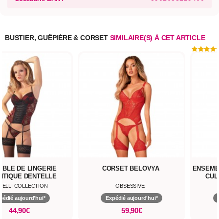
BUSTIER, GUÊPIÈRE & CORSET
SIMILAIRE(S) À CET ARTICLE
BLE DE LINGERIE
CORSET BELOVYA
ENSEMB
NTIQUE DENTELLE
CUL
TELLI COLLECTION
OBSESSIVE
pédié aujourd'hui*
Expédié aujourd'hui*
44,90€
59,90€