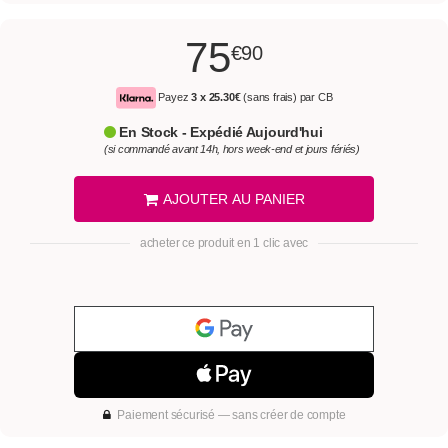
75
€90
Payez
3 x
25.30€
(sans frais) par CB
En Stock - Expédié Aujourd'hui
(si commandé avant 14h, hors week-end et jours fériés)
AJOUTER AU PANIER
acheter ce produit en 1 clic avec
Paiement sécurisé — sans créer de compte