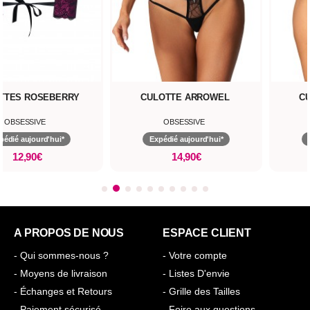
TTES ROSEBERRY
CULOTTE ARROWEL
C
OBSESSIVE
OBSESSIVE
pédié aujourd'hui*
Expédié aujourd'hui*
12,90€
14,90€
A PROPOS DE NOUS
ESPACE CLIENT
- Qui sommes-nous ?
- Votre compte
- Moyens de livraison
- Listes D'envie
- Échanges et Retours
- Grille des Tailles
- Paiement sécurisé
- Foire aux questions