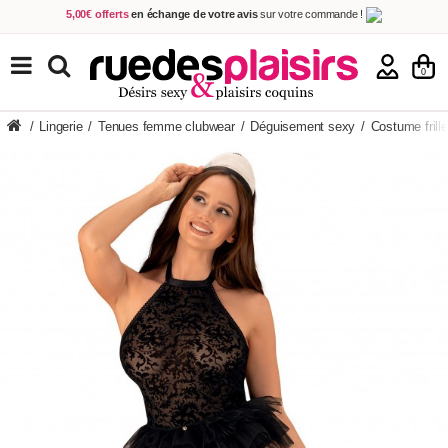
5,00€ offerts
en échange de votre avis
sur votre commande !
Achetez aujourd'hui.
Décidez quand payer !
Livraison en 48h
au prix de 2,90 € !
(Offerte dès 69,00€ d'achat)
TOUS NOS PRODUITS
0
/
Lingerie
/
Tenues femme clubwear
/
Déguisement sexy
/
Costume frill