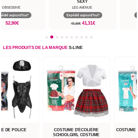
SEXY
OBSESSIVE
LEG AVENUE
pédié aujourd'hui*
Expédié aujourd'hui*
52,90€
41,31€
45,90€
LES PRODUITS DE LA MARQUE
S-LINE
UME D'ÉCOLIÈRE
COSTUME D'INFIRMIÈRE NURSE
OLGIRL COSTUME
COSTUME