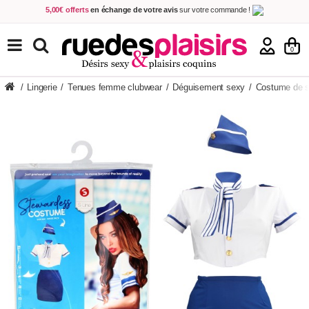
5,00€ offerts
en échange de votre avis
sur votre commande !
Achetez aujourd'hui.
Décidez quand payer !
Livraison en 48h
au prix de 2,90 € !
(Offerte dès 69,00€ d'achat)
TOUS NOS PRODUITS
0
/
Lingerie
/
Tenues femme clubwear
/
Déguisement sexy
/
Costume de 