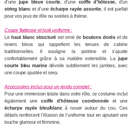
d’une
jupe bleue courte
, d’une
coiffe d’hôtesse,
d'un
string blanc
et d’une
écharpe rayée assortie
, il est parfait
pour vos jeux de rôle ou soirées à thème.
Coupe flatteuse et look uniforme :
Le
haut blanc structuré
est orné de
boutons dorés
et de
revers bleus qui rappellent les tenues de cabine
traditionnelles. Il souligne la poitrine et s’ajuste
confortablement grâce à sa matière extensible. La
jupe
courte bleu marine
dévoile subtilement les jambes, avec
une coupe ajustée et sexy.
Accessoires inclus pour un rendu complet :
Pour une immersion totale dans votre rôle, ce costume inclut
également une
coiffe d’hôtesse coordonnée
et une
écharpe rayée bleu/blanc
à nouer autour du cou. Ces
détails renforcent l’illusion de l’uniforme tout en ajoutant une
touche glamour et féminine.