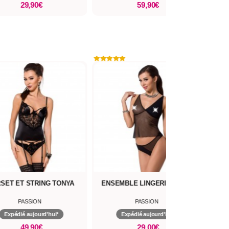
29,90€
59,90€
ET ET STRING TONYA
ENSEMBLE LINGERIE LUMIA
B
PASSION
PASSION
Expédié aujourd'hui*
Expédié aujourd'hui*
49,90€
29,00€