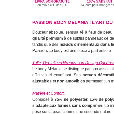
LIVRAISON GRATUITE
100% SATISFAIT
en relais 48H dès 69€
14 jours pour changer d'a
PASSION BODY MELANIA : L'ART DU
Douceur absolue, sensualité à fleur de pea
qualité premium
à de subtils panneaux de dent
tandis que des
nœuds ornementaux dans le
Passion, ce body est une pièce à part entière —
Tulle, Dentelle et Nœuds : Un Design Qui Fas
Le body Melania se distingue par son associa
effet visuel envoûtant. Ses
nœuds décorati
ajustables et non amovibles
permettent un ma
Matière et Confort
:
Composé à
75% de polyester, 15% de poly
s'adapte aux formes sans comprimer
. Le m
pose sur la peau comme une seconde nature — a