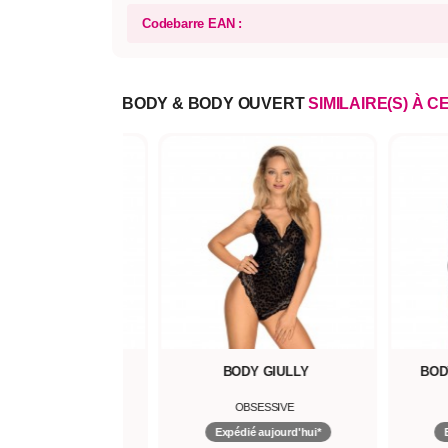
Codebarre EAN :
BODY & BODY OUVERT
SIMILAIRE(S) À C
BODY LUVAE
BODY GIULLY
BOD
OBSESSIVE
OBSESSIVE
pédié aujourd'hui*
Expédié aujourd'hui*