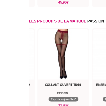
41,90€
45,90€
LES PRODUITS DE LA MARQUE
PASSION
T STRING PALOMA
COLLANT OUVERT TI019
ENSEMB
PASSION
PASSION
dié aujourd'hui*
Expédié aujourd'hui*
Ex
34,90€
11,90€