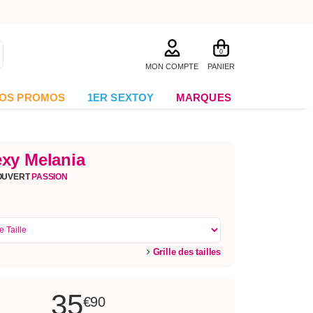
0
MON COMPTE
PANIER
OS PROMOS
1ER SEXTOY
MARQUES
xy Melania
OUVERT
PASSION
Grille des tailles
35
€90