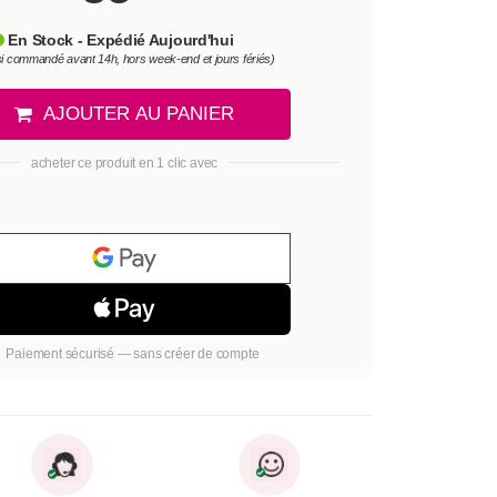
En Stock - Expédié Aujourd'hui
si commandé avant 14h, hors week-end et jours fériés)
AJOUTER AU PANIER
acheter ce produit en 1 clic avec
Paiement sécurisé — sans créer de compte