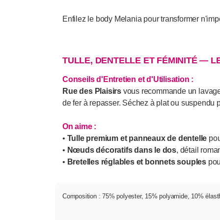
Enfilez le body Melania pour transformer n'impo
TULLE, DENTELLE ET FÉMINITÉ — L
Conseils d'Entretien et d'Utilisation :
Rue des Plaisirs
vous recommande un lavage à l
de fer à repasser. Séchez à plat ou suspendu p
On aime :
•
Tulle premium et panneaux de dentelle
pour
•
Nœuds décoratifs dans le dos
, détail roma
•
Bretelles réglables et bonnets souples
pour
Composition : 75% polyester, 15% polyamide, 10% élas