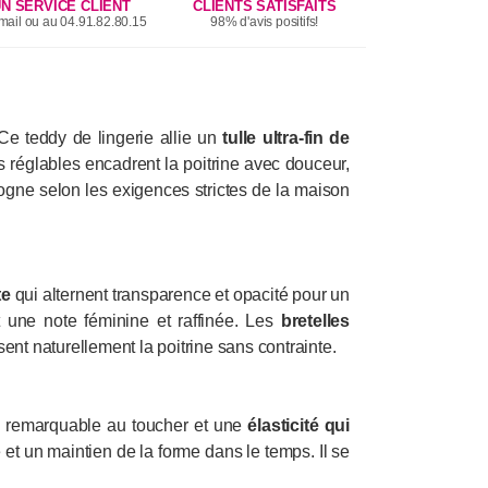
N SERVICE CLIENT
CLIENTS SATISFAITS
mail ou au 04.91.82.80.15
98% d'avis positifs!
 Ce teddy de lingerie allie un
tulle ultra-fin de
s réglables encadrent la poitrine avec douceur,
gne selon les exigences strictes de la maison
te
qui alternent transparence et opacité pour un
 une note féminine et raffinée. Les
bretelles
nt naturellement la poitrine sans contrainte.
té remarquable au toucher et une
élasticité qui
 et un maintien de la forme dans le temps. Il se