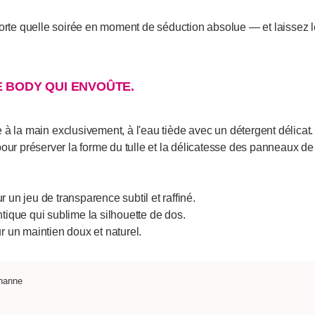
rte quelle soirée en moment de séduction absolue — et laissez le 
E BODY QUI ENVOÛTE.
a main exclusivement, à l'eau tiède avec un détergent délicat. N
our préserver la forme du tulle et la délicatesse des panneaux de 
 un jeu de transparence subtil et raffiné.
ntique qui sublime la silhouette de dos.
 un maintien doux et naturel.
thanne