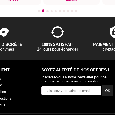
N DISCRÈTE
100% SATISFAIT
PAIEMENT
anonymes
14 jours pour échanger
crypta
IENT
SOYEZ ALERTÉ DE NOS OFFRES !
Inscrivez-vous à notre newsletter pour ne
e
manquer aucune news ou promotion.
ie
OK
illes
estions
ous