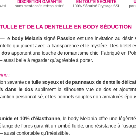
DISCRÉTION GARANTIE
EN TOUTE SÉCURITÉ
U
vis!
sans mentions "ruedesplaisirs"
100% Sécurisé Cryptage SSL
par 
 TULLE ET DE LA DENTELLE EN BODY SÉDUCTION
u — le
body Melania
signé
Passion
est une invitation au désir.
elle qui jouent avec la transparence et le mystère. Des bretelle
 dos
apportent une touche de romantisme chic. Fabriqué en Polo
 aussi belle à regarder qu'agréable à porter.
cine
:
tion savante de
tulle soyeux et de panneaux de dentelle délica
fs dans le dos
subliment la silhouette vue de dos et ajoutent
intien personnalisé, et les bonnets souples non armaturés épouse
amide et 10% d'élasthanne
, le body Melania offre une légère
élange de fibres garantit un tombé fluide, une résistance à l'usage
ussi confortable qu'irrésistible.