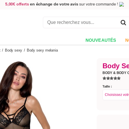
5,00€ offerts
en échange de votre avis
sur votre commande !
Achetez aujourd'hui.
Décidez quand payer !
Livraison en 48h
au prix de 2,90 € !
(Offerte dès 69,00€ d'achat)
NOUVEAUTÉS
N
t
/
Body sexy
/
Body sexy melania
Body Se
BODY & BODY 
Taille :