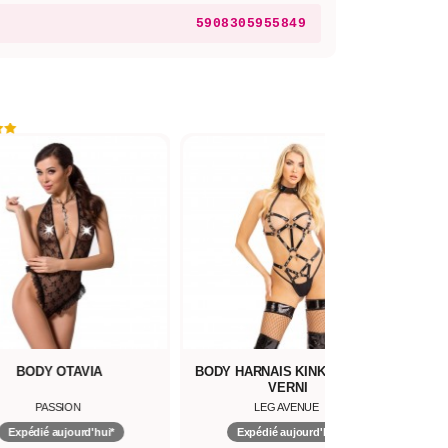
5908305955849
BODY OTAVIA
BODY HARNAIS KINK EN CUIR
TED
VERNI
PASSION
LEG AVENUE
Expédié aujourd'hui*
Expédié aujourd'hui*