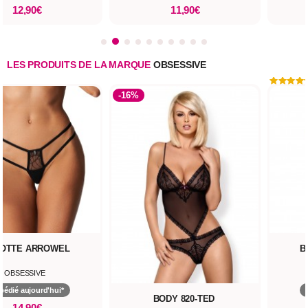
12,90€
11,90€
LES PRODUITS DE LA MARQUE
OBSESSIVE
-16%
OTTE ARROWEL
B
OBSESSIVE
pédié aujourd'hui*
BODY 820-TED
14,90€