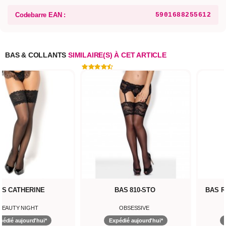
Codebarre EAN :
5901688255612
BAS & COLLANTS
SIMILAIRE(S) À CET ARTICLE
AS CATHERINE
BAS 810-STO
BAS R
BEAUTY NIGHT
OBSESSIVE
pédié aujourd'hui*
Expédié aujourd'hui*