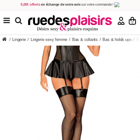
5,00€ offerts
en échange de votre avis
sur votre commande !
Achetez aujourd'hui.
Décidez quand payer !
Livraison en 48h
au prix de 2,90 € !
(Offerte dès 69,00€ d'achat)
TOUS NOS PRODUITS
0
/
Lingerie
/
Lingerie sexy femme
/
Bas & collants
/
Bas & holds ups
/
B