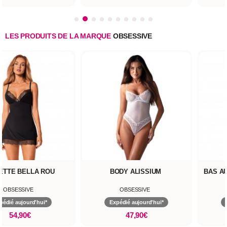
LES PRODUITS DE LA MARQUE
OBSESSIVE
ETTE BELLA ROU
BODY ALISSIUM
BAS A
OBSESSIVE
OBSESSIVE
pédié aujourd'hui*
Expédié aujourd'hui*
54,90€
47,90€