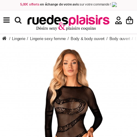
5,00€ offerts
en échange de votre avis
sur votre commande !
Achetez aujourd'hui.
Décidez quand payer !
Livraison en 48h
au prix de 2,90 € !
(Offerte dès 69,00€ d'achat)
TOUS NOS PRODUITS
0
/
Lingerie
/
Lingerie sexy femme
/
Body & body ouvert
/
Body ouvert
/
B