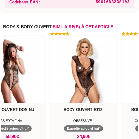
Codebarre EAN :
5901688238103
BODY & BODY OUVERT
SIMILAIRE(S) À CET ARTICLE
 OUVERT DOS NU
BODY OUVERT B112
BO
ABIERTA FINA
OBSESSIVE
CO
pédié aujourd'hui*
Expédié aujourd'hui*
58,90€
24,90€