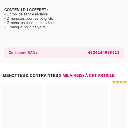
CONTENU DU COFFRET :
• 1 croix de sangle réglable
• 2 menottes pour les poignets
• 2 menottes pour les chevilles
• 1 masque pour les yeux
Codebarre EAN :
4024144678013
MENOTTES & CONTRAINTES
SIMILAIRE(S) À CET ARTICLE
ES MÉTAL YOU ARE
MINE
Y SHADES OF GREY
pédié aujourd'hui*
19,90€