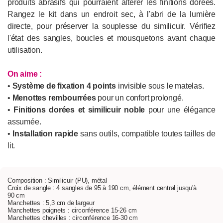
produits abrasifs qui pourraient altérer les finitions dorées.
Rangez le kit dans un endroit sec, à l'abri de la lumière
directe, pour préserver la souplesse du similicuir. Vérifiez
l'état des sangles, boucles et mousquetons avant chaque
utilisation.
On aime :
•
Système de fixation 4 points
invisible sous le matelas.
•
Menottes rembourrées
pour un confort prolongé.
•
Finitions dorées et similicuir noble
pour une élégance
assumée.
•
Installation rapide
sans outils, compatible toutes tailles de
lit.
Composition : Similicuir (PU), métal
Croix de sangle : 4 sangles de 95 à 190 cm, élément central jusqu'à
90 cm
Manchettes : 5,3 cm de largeur
Manchettes poignets : circonférence 15-26 cm
Manchettes chevilles : circonférence 16-30 cm