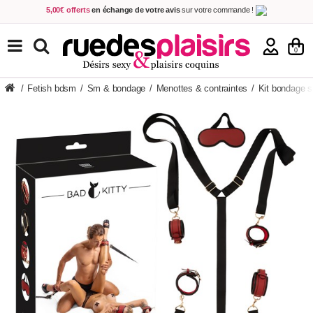
5,00€ offerts
en échange de votre avis
sur votre commande !
Achetez aujourd'hui.
Décidez quand payer !
Livraison en 48h
au prix de 2,90 € !
(Offerte dès 69,00€ d'achat)
TOUS NOS PRODUITS
0
/
Fetish bdsm
/
Sm & bondage
/
Menottes & contraintes
/
Kit bondage 