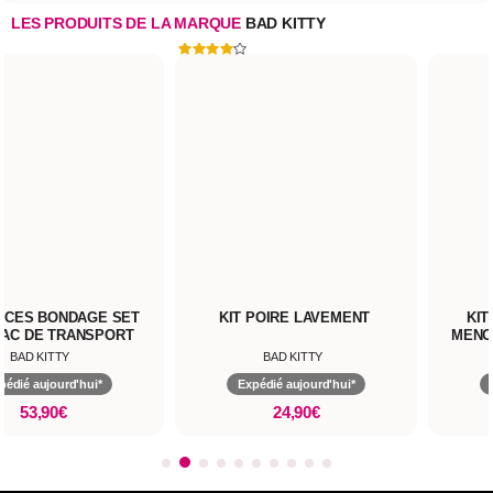
LES PRODUITS DE LA MARQUE
BAD KITTY
T
KIT POIRE LAVEMENT
KIT BONDAGE BÂILLON
MENOTTES CROCHET AN
BAD KITTY
BAD KITTY
Expédié aujourd'hui*
Expédié aujourd'hui*
24,90€
44,90€