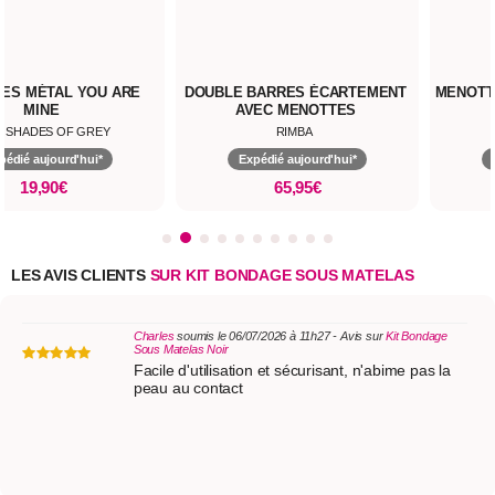
DOUBLE BARRES ÉCARTEMENT
MENOTT
AVEC MENOTTES
RIMBA
Expédié aujourd'hui*
65,95€
LES AVIS CLIENTS
SUR KIT BONDAGE SOUS MATELAS
Charles
soumis le 06/07/2026 à 11h27 - Avis sur
Kit Bondage
Sous Matelas Noir
Facile d'utilisation et sécurisant, n'abime pas la
peau au contact