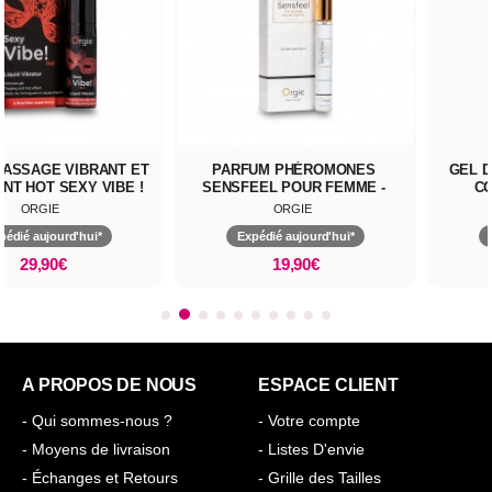
MASSAGE VIBRANT ET
PARFUM PHÉROMONES
GEL 
NT HOT SEXY VIBE !
SENSFEEL POUR FEMME -
CO
EDITION VOYAGE
ORGIE
ORGIE
pédié aujourd'hui*
Expédié aujourd'hui*
29,90€
19,90€
A PROPOS DE NOUS
ESPACE CLIENT
- Qui sommes-nous ?
- Votre compte
- Moyens de livraison
- Listes D'envie
- Échanges et Retours
- Grille des Tailles