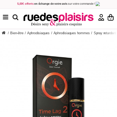
5,00€ offerts
en échange de votre avis
sur votre commande !
Achetez aujourd'hui.
Décidez quand payer !
Livraison en 48h
au prix de 2,90 € !
(Offerte dès 69,00€ d'achat)
TOUS NOS PRODUITS
0
/
Bien-être
/
Aphrodisiaques
/
Aphrodisiaques hommes
/
Spray retardant 