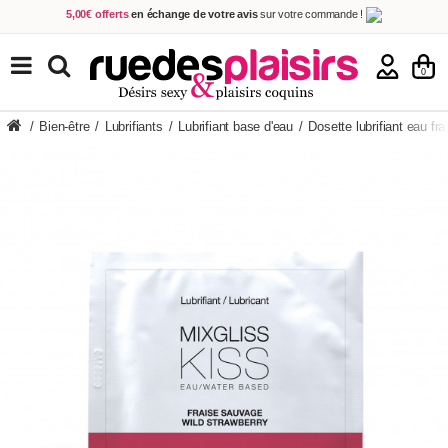
5,00€ offerts
en échange de votre avis
sur votre commande !
Achetez aujourd'hui.
Décidez quand payer !
Livraison en 48h
au prix de 2,90 € !
(Offerte dès 69,00€ d'achat)
TOUS NOS PRODUITS
0
/
Bien-être
/
Lubrifiants
/
Lubrifiant base d'eau
/
Dosette lubrifiant eau fra