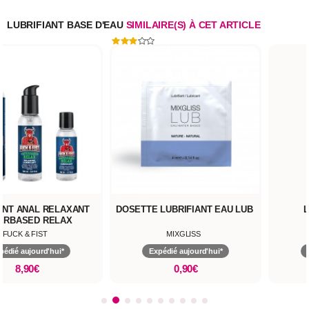
LUBRIFIANT BASE D'EAU
SIMILAIRE(S) À CET ARTICLE
ANT ANAL RELAXANT
DOSETTE LUBRIFIANT EAU LUB
ERBASED RELAX
FUCK & FIST
MIXGLISS
pédié aujourd'hui*
Expédié aujourd'hui*
8,90€
0,90€