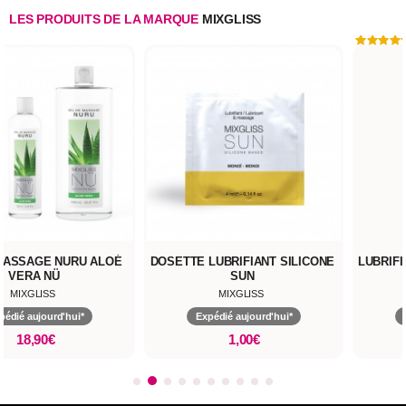
LES PRODUITS DE LA MARQUE
MIXGLISS
MASSAGE NURU ALOÉ
DOSETTE LUBRIFIANT SILICONE
LUBRIFI
VERA NÜ
SUN
MIXGLISS
MIXGLISS
pédié aujourd'hui*
Expédié aujourd'hui*
18,90€
1,00€